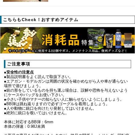
こちらもCheck！おすすめアイテム
ご注意事項
●安全性の注意点
●製品説明書をよく読んで取扱下さい。
●エアガン・モデルガンは周囲の状況を確かめながら人や車が通らない
場所で遊びましょう。
●銃の形をしているものを持ち運ぶ場合は、誤解や恐怖を与えないよう
にケースやバッグをお使い下さい。
●小さい子供やマナーの知らない人に触らせないようにしましょう。
●BB弾は跳ね返りますので必ずゴーグルを着用しましょう。
●人や動物に銃口を向けたり発射してはいけません。
●絶対に銃口を覗いてはいけません。
本体に対応するBB弾：6mm
本体の弾速：0.98J未満