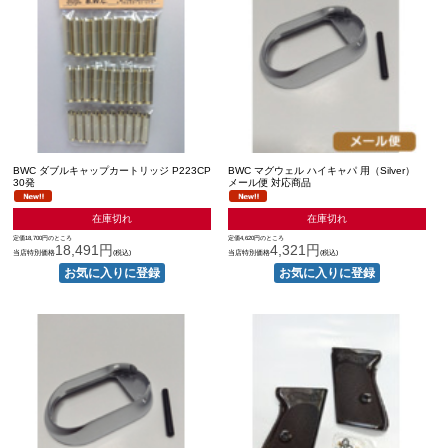
BWC ダブルキャップカートリッジ P223CP
BWC マグウェル ハイキャパ 用（Silver）
30発
メール便 対応商品
在庫切れ
在庫切れ
定価18,700円のところ
定価4,620円のところ
18,491円
4,321円
当店特別価格
(税込)
当店特別価格
(税込)