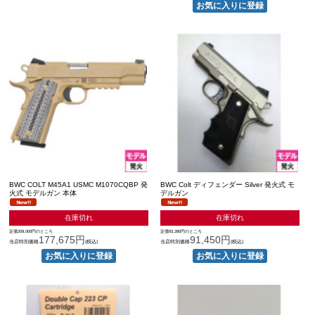
BWC COLT M45A1 USMC M1070CQBP 発
BWC Colt ディフェンダー Silver 発火式 モ
火式 モデルガン 本体
デルガン
在庫切れ
在庫切れ
定価209,000円のところ
定価93,280円のところ
177,675円
91,450円
当店特別価格
(税込)
当店特別価格
(税込)