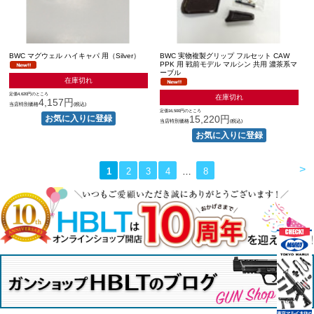
BWC マグウェル ハイキャパ 用（Silver）
BWC 実物複製グリップ フルセット CAW
PPK 用 戦前モデル マルシン 共用 濃茶系マ
ーブル
在庫切れ
定価4,620円のところ
在庫切れ
4,157円
当店特別価格
(税込)
定価16,500円のところ
15,220円
当店特別価格
(税込)
>
1
2
3
4
…
8