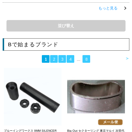
もっと見る
並び替え
Bで始まるブランド
>
1
2
3
4
…
8
ブルーイングワークス 9MM SILENCER
Big Out セクターリング 東京マルイ 次世代