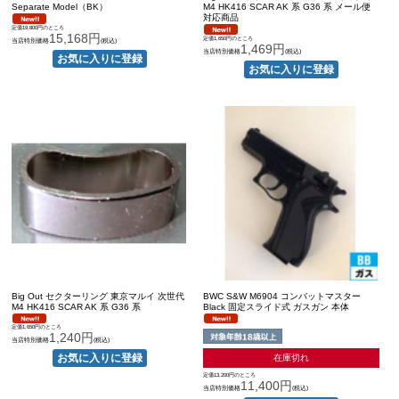
Separate Model（BK）
M4 HK416 SCAR AK 系 G36 系 メール便
対応商品
定価19,800円のところ
15,168円
定価1,650円のところ
当店特別価格
(税込)
1,469円
当店特別価格
(税込)
Big Out セクターリング 東京マルイ 次世代
BWC S&W M6904 コンバットマスター
M4 HK416 SCAR AK 系 G36 系
Black 固定スライド式 ガスガン 本体
定価1,650円のところ
1,240円
当店特別価格
(税込)
在庫切れ
定価13,200円のところ
11,400円
当店特別価格
(税込)