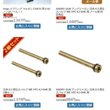
Angs スプリング マルゼン CA870 用 0.9J
ANGRY GUN アングリーガン 日本ガス用注
ノンばいーん！！
入バルブ WE VFC KJ GHK 用 メール便 対
応商品
定価2,068円のところ
1,557円
1,048円
当店特別価格
(税込)
当店特別価格
(税込)
日本ガス用注入バルブ WE VFC KJ GHK 用
ANGRY GUN アングリーガン 日本ガス用注
2個セット
入バルブ WE VFC KJ GHK 用
1,579円
884円
当店特別価格
(税込)
当店特別価格
(税込)