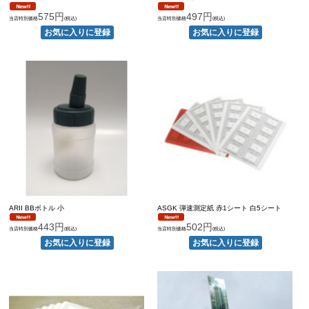
575円
497円
当店特別価格
(税込)
当店特別価格
(税込)
ARII BBボトル 小
ASGK 弾速測定紙 赤1シート 白5シート
443円
502円
当店特別価格
(税込)
当店特別価格
(税込)