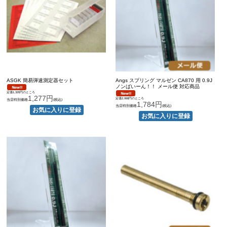
ASGK 簡易弾速測定器セット
Angs スプリング マルゼン CA870 用 0.9J
ノンばいーん！！ メール便 対応商品
定価1,320円のところ
1,277円
定価2,068円のところ
当店特別価格
(税込)
1,784円
当店特別価格
(税込)