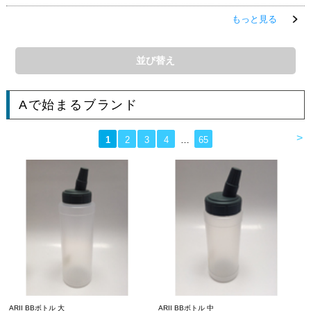
もっと見る
並び替え
Aで始まるブランド
>
1
2
3
4
…
65
ARII BBボトル 大
ARII BBボトル 中