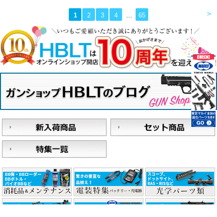
>
1
2
3
4
…
65