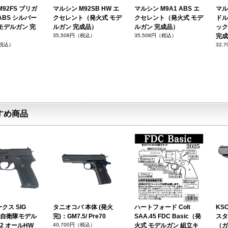
92FS ブリガ
マルシン M92SB HW エ
マルシン M9A1 ABS エ
マルシ
ABS シルバー
クセレント（発火式 モデ
クセレント（発火式 モデ
ドル
モデルガン 完
ルガン 完成品）
ルガン 完成品）
ック
35,508円（税込）
35,508円（税込）
完成
（税込）
32,
すめ商品
クス SIG
タニオコバ 本体 (発火
ハートフォード Colt
KSC
海上自衛隊モデル
完)：GM7.5/ Pre70
SAA.45 FDC Basic（発
スタ
on 2 オールHW
40,700円（税込）
火式 モデルガン 組立キ
（ガ