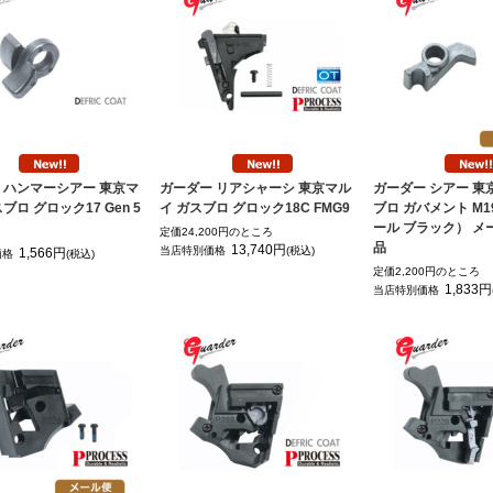
 ハンマーシアー 東京マ
ガーダー リアシャーシ 東京マル
ガーダー シアー 東
ブロ グロック17 Gen 5
イ ガスブロ グロック18C FMG9
ブロ ガバメント M1
ール ブラック） メ
定価24,200円のところ
品
13,740円
当店特別価格
(税込)
1,566円
価格
(税込)
定価2,200円のところ
1,833円
当店特別価格