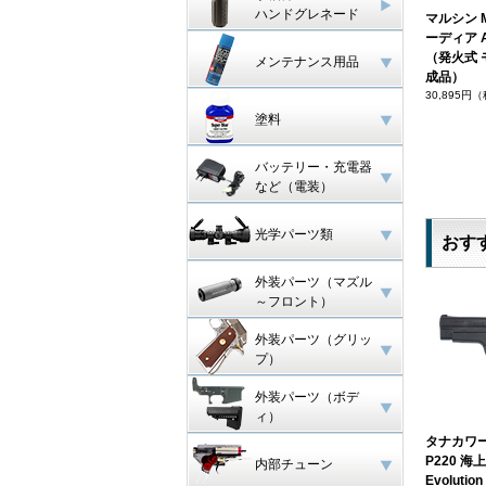
ハンドグレネード
マルシン M
ーディア 
（発火式 
メンテナンス用品
成品）
30,895円
塗料
バッテリー・充電器
など（電装）
光学パーツ類
おす
外装パーツ（マズル
～フロント）
外装パーツ（グリッ
プ）
外装パーツ（ボデ
ィ）
タナカワー
P220 
内部チューン
Evoluti