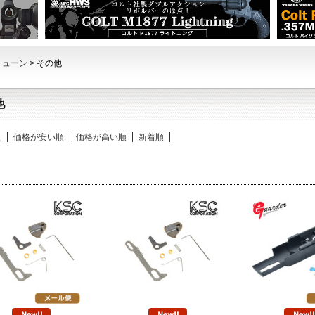
チューン
> その他
他
え
価格が安い順
価格が高い順
新着順