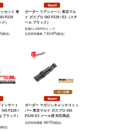
シセット 東
ガーダー リアシャーシ 東京マル
G P226
イ ガスブロ SIG P226 / E2（スチ
ック）
ール ブラック）
定価11,330円のところ
円
7,614円
(税込)
当店特別価格
(税込)
グインサート
ガーダー マガジンキャッチストッ
G P226 /
パー 東京マルイ ガスブロ SIG
6g ブラック）
P226/ E2 メール便 対応商品
667円
当店特別価格
(税込)
(税込)