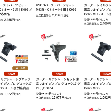
3バーストパーツセット
KSC 3バーストパーツセット
ガーダー レイルフ
C / オート9 用｜K096 メ
M93R－C / オート9 用｜K096
東京マルイ ガスブロ
対応商品
Gen 5 MOS メー
2,119円
当店特別価格
(税込)
2,355円
定価3,630円のところ
価格
(税込)
2,400円
当店特別価格
 リアシャーシブロック
ガーダー リアシャーシセット 東
ガーダー リアシャ
イ ガスブロ グロック17
京マルイ ガスブロ グロック17 グ
東京マルイ ガスブロ
 MOS メール便 対応商品
ロック Gen4
Gen 5 MOS
1,322円
定価19,580円のところ
定価1,430円のところ
価格
(税込)
12,977円
1,092円
当店特別価格
(税込)
当店特別価格