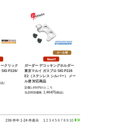
ィークリック
ガーダー デコッキングホルダー
IG P226/
東京マルイ ガスブロ SIG P226
E2（ステンレス シルバー） メー
ル便 対応商品
税込)
定価1,650円のところ
1,464円
当店特別価格
(税込)
239 件中 1-24 件表示
1
2
3
4
5
6
7
8
9
10