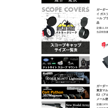
ガーダー
イ ガスブロ
ール ブ
品
定価11,3
当店特別
ガーダー
東京マルイ
E2（アル
メール便
定価2,9