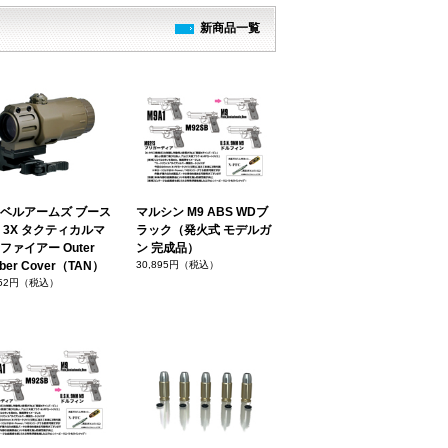
新商品一覧
ベルアームズ ブース
マルシン M9 ABS WDブ
 3X タクティカルマ
ラック（発火式 モデルガ
ファイアー Outer
ン 完成品）
ber Cover（TAN）
30,895円（税込）
352円（税込）