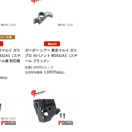
京マルイ ガス
ガーダー シアー 東京マルイ ガス
911A1（スチ
ブロ ガバメント M1911A1（スチ
ール便 対応商
ール ブラック）
定価2,200円のところ
1,605円
当店特別価格
(税込)
(税込)