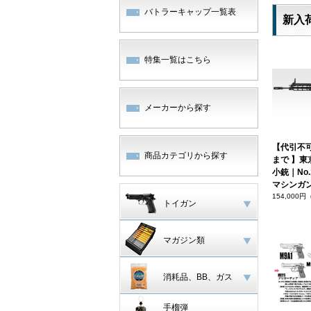
バトラーキャップ一覧表
新入
特集一覧はこちら
メーカーから探す
【代引不
商品カテゴリから探す
まで 】東
小銃｜No.
マシンガ
154,000
トイガン
マガジン類
消耗品、BB、ガス
手榴弾