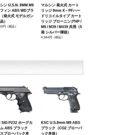
ン U.S.N. 9MM M9
マルシン 発火式 カート
フィン ABS WDブラ
リッジ 9mm X－PFハー
（発火式 モデルガン
ドリコイルタイプ カート
品）
リッジ ブローニングHP /
703円（税込）
M9 / M39 / M439 共用（5
発 シルバー弾頭）
4,364円（税込）
 SIG P232 ホーグカ
KSC U.S.9mm M9 ABS
ム ABS ブラック
ブラック（CO2 ブローバ
スブローバック本
ック本体）