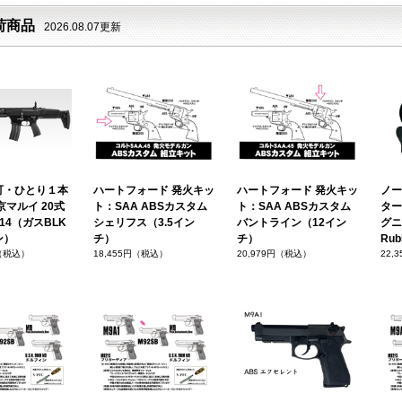
荷商品
2026.08.07更新
可・ひとり１本
ハートフォード 発火キッ
ハートフォード 発火キッ
ノー
京マルイ 20式
ト：SAA ABSカスタム
ト：SAA ABSカスタム
ター
14（ガスBLK
シェリフス（3.5イン
バントライン（12イン
グニ
ン）
チ）
チ）
Rub
円（税込）
18,455円（税込）
20,979円（税込）
22,