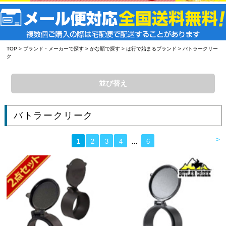
TOP
>
ブランド・メーカーで探す
>
かな順で探す
>
は行で始まるブランド
> バトラークリー
ク
並び替え
バトラークリーク
>
1
2
3
4
…
6