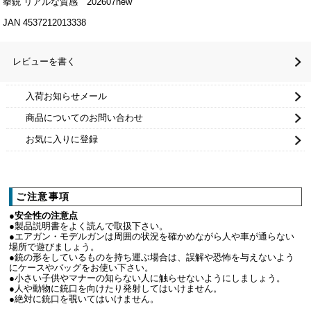
拳銃 リアルな質感 202607new
JAN 4537212013338
レビューを書く
入荷お知らせメール
商品についてのお問い合わせ
お気に入りに登録
ご注意事項
●安全性の注意点
●製品説明書をよく読んで取扱下さい。
●エアガン・モデルガンは周囲の状況を確かめながら人や車が通らない
場所で遊びましょう。
●銃の形をしているものを持ち運ぶ場合は、誤解や恐怖を与えないよう
にケースやバッグをお使い下さい。
●小さい子供やマナーの知らない人に触らせないようにしましょう。
●人や動物に銃口を向けたり発射してはいけません。
●絶対に銃口を覗いてはいけません。