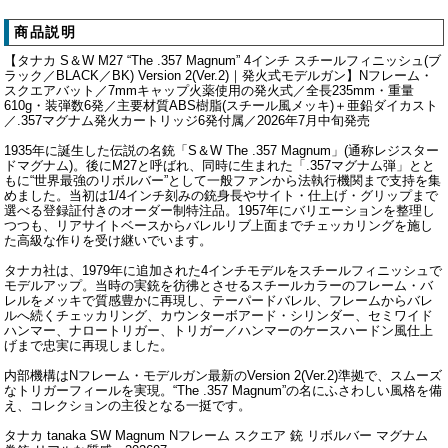
商品説明
【タナカ S＆W M27 “The .357 Magnum” 4インチ スチールフィニッシュ(ブ
ラック／BLACK／BK) Version 2(Ver.2)｜発火式モデルガン】Nフレーム・
スクエアバット／7mmキャップ火薬使用の発火式／全長235mm・重量
610g・装弾数6発／主要材質ABS樹脂(スチール風メッキ)＋亜鉛ダイカスト
／.357マグナム発火カートリッジ6発付属／2026年7月中旬発売
1935年に誕生した伝説の名銃「S＆W The .357 Magnum」(通称レジスター
ドマグナム)。後にM27と呼ばれ、同時に生まれた「.357マグナム弾」とと
もに“世界最強のリボルバー”として一般ファンから法執行機関まで支持を集
めました。当初は1/4インチ刻みの銃身長やサイト・仕上げ・グリップまで
選べる登録証付きのオーダー制特注品。1957年にバリエーションを整理し
つつも、リアサイトベースからバレルリブ上面までチェッカリングを施し
た高級な作りを受け継いでいます。
タナカ社は、1979年に追加された4インチモデルをスチールフィニッシュで
モデルアップ。当時の実銃を彷彿とさせるスチールカラーのフレーム・バ
レルをメッキで質感豊かに再現し、テーパードバレル、フレームからバレ
ルへ続くチェッカリング、カウンターボアード・シリンダー、セミワイド
ハンマー、ナロートリガー、トリガー／ハンマーのケースハードン風仕上
げまで忠実に再現しました。
内部機構はNフレーム・モデルガン最新のVersion 2(Ver.2)準拠で、スムーズ
なトリガーフィールを実現。“The .357 Magnum”の名にふさわしい風格を備
え、コレクションの主役となる一挺です。
タナカ tanaka SW Magnum Nフレーム スクエア 銃 リボルバー マグナム