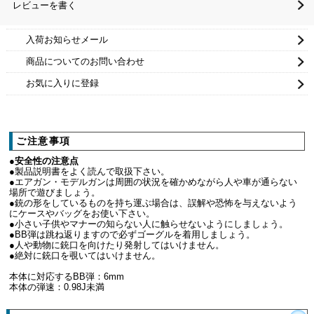
レビューを書く
入荷お知らせメール
商品についてのお問い合わせ
お気に入りに登録
ご注意事項
●安全性の注意点
●製品説明書をよく読んで取扱下さい。
●エアガン・モデルガンは周囲の状況を確かめながら人や車が通らない
場所で遊びましょう。
●銃の形をしているものを持ち運ぶ場合は、誤解や恐怖を与えないよう
にケースやバッグをお使い下さい。
●小さい子供やマナーの知らない人に触らせないようにしましょう。
●BB弾は跳ね返りますので必ずゴーグルを着用しましょう。
●人や動物に銃口を向けたり発射してはいけません。
●絶対に銃口を覗いてはいけません。
本体に対応するBB弾：6mm
本体の弾速：0.98J未満