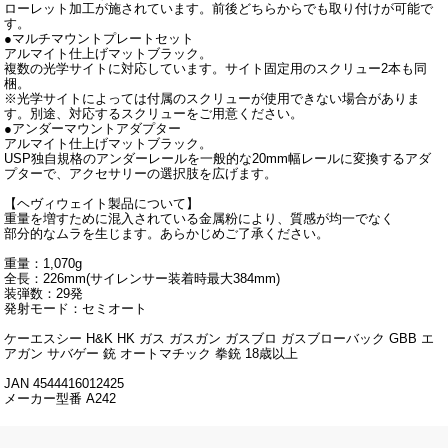
ローレット加工が施されています。前後どちらからでも取り付けが可能で
す。
●マルチマウントプレートセット
アルマイト仕上げマットブラック。
複数の光学サイトに対応しています。サイト固定用のスクリュー2本も同
梱。
※光学サイトによっては付属のスクリューが使用できない場合がありま
す。別途、対応するスクリューをご用意ください。
●アンダーマウントアダプター
アルマイト仕上げマットブラック。
USP独自規格のアンダーレールを一般的な20mm幅レールに変換するアダ
プターで、アクセサリーの選択肢を広げます。
【ヘヴィウェイト製品について】
重量を増すために混入されている金属粉により、質感が均一でなく
部分的なムラを生じます。あらかじめご了承ください。
重量：1,070g
全長：226mm(サイレンサー装着時最大384mm)
装弾数：29発
発射モード：セミオート
ケーエスシー H&K HK ガス ガスガン ガスブロ ガスブローバック GBB エ
アガン サバゲー 銃 オートマチック 拳銃 18歳以上
JAN 4544416012425
メーカー型番 A242