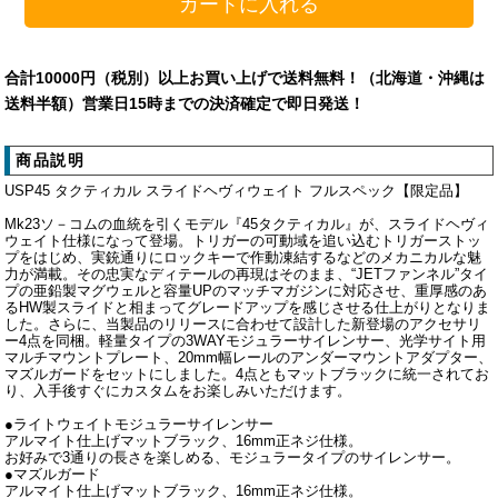
合計10000円（税別）以上お買い上げで送料無料！（北海道・沖縄は
送料半額）営業日15時までの決済確定で即日発送！
商品説明
USP45 タクティカル スライドヘヴィウェイト フルスペック【限定品】
Mk23ソ－コムの血統を引くモデル『45タクティカル』が、スライドヘヴィ
ウェイト仕様になって登場。トリガーの可動域を追い込むトリガーストッ
プをはじめ、実銃通りにロックキーで作動凍結するなどのメカニカルな魅
力が満載。その忠実なディテールの再現はそのまま、“JETファンネル”タイ
プの亜鉛製マグウェルと容量UPのマッチマガジンに対応させ、重厚感のあ
るHW製スライドと相まってグレードアップを感じさせる仕上がりとなりま
した。さらに、当製品のリリースに合わせて設計した新登場のアクセサリ
ー4点を同梱。軽量タイプの3WAYモジュラーサイレンサー、光学サイト用
マルチマウントプレート、20mm幅レールのアンダーマウントアダプター、
マズルガードをセットにしました。4点ともマットブラックに統一されてお
り、入手後すぐにカスタムをお楽しみいただけます。
●ライトウェイトモジュラーサイレンサー
アルマイト仕上げマットブラック、16mm正ネジ仕様。
お好みで3通りの長さを楽しめる、モジュラータイプのサイレンサー。
●マズルガード
アルマイト仕上げマットブラック、16mm正ネジ仕様。