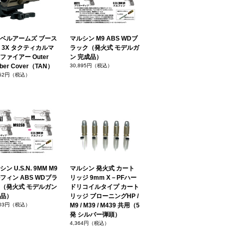
ベルアームズ ブース
マルシン M9 ABS WDブ
 3X タクティカルマ
ラック（発火式 モデルガ
ファイアー Outer
ン 完成品）
ber Cover（TAN）
30,895円（税込）
352円（税込）
ン U.S.N. 9MM M9
マルシン 発火式 カート
フィン ABS WDブラ
リッジ 9mm X－PFハー
（発火式 モデルガン
ドリコイルタイプ カート
品）
リッジ ブローニングHP /
703円（税込）
M9 / M39 / M439 共用（5
発 シルバー弾頭）
4,364円（税込）