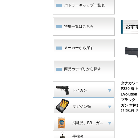
バトラーキャップ一覧表
おす
特集一覧はこちら
メーカーから探す
商品カテゴリから探す
タナカワー
P220 
トイガン
Evoluti
ブラック
ガン 本体
マガジン類
27,591円
消耗品、BB、ガス
手榴弾