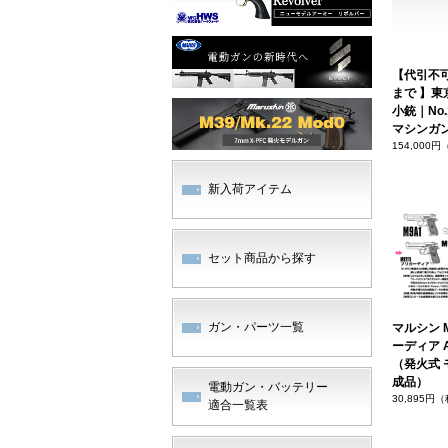
【代引不
まで 】東
小銃｜No.
マシンガ
154,000
新入荷アイテム
セット商品から探す
ガン・パーツ一覧
マルシン M
ーディア 
（発火式 
成品）
電動ガン・バッテリー
30,895円
適合一覧表