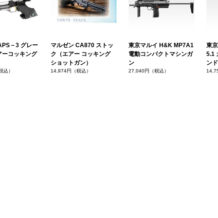
APS－3 グレー
マルゼン CA870 ストッ
東京マルイ H&K MP7A1
東京
アーコッキング
ク（エアー コッキング
電動コンパクトマシンガ
5.
ショットガン）
ン
ンド
（税込）
14,974円（税込）
27,040円（税込）
14,