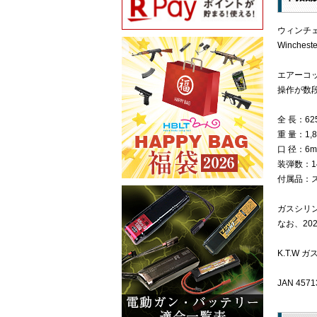
ウィンチェ
Wincheste
エアーコ
操作が数
全 長：62
重 量：1,8
口 径：6m
装弾数：1
付属品：
ガスシリン
なお、20
K.T.W 
JAN 4571