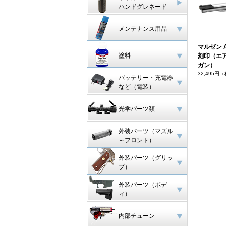
ハンドグレネード
メンテナンス用品
マルゼン 
塗料
刻印（エ
ガン）
32,495円
バッテリー・充電器
など（電装）
光学パーツ類
外装パーツ（マズル
～フロント）
外装パーツ（グリッ
プ）
外装パーツ（ボデ
ィ）
内部チューン