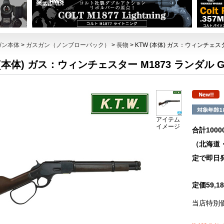
ガン本体
>
ガスガン（ノンブローバック）
>
長物
> KTW (本体) ガス：ウィンチェスタ
 (本体) ガス：ウィンチェスター M1873 ランダル G
アイテム
イメージ
合計100
（北海道
定で即日
定価59,
当店特別