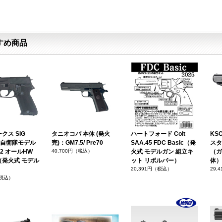
すめ商品
クス SIG
タニオコバ 本体 (発火
ハートフォード Colt
KSC
海上自衛隊モデル
完)：GM7.5/ Pre70
SAA.45 FDC Basic（発
スタ
on 2 オールHW
40,700円（税込）
火式 モデルガン 組立キ
（ガ
（発火式 モデル
ット リボルバー）
体）
）
20,391円（税込）
29,
（税込）