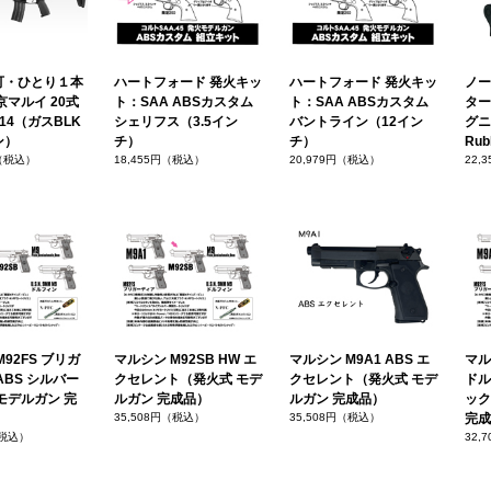
可・ひとり１本
ハートフォード 発火キッ
ハートフォード 発火キッ
ノー
京マルイ 20式
ト：SAA ABSカスタム
ト：SAA ABSカスタム
ター
14（ガスBLK
シェリフス（3.5イン
バントライン（12イン
グニ
ン）
チ）
チ）
Rub
円（税込）
18,455円（税込）
20,979円（税込）
22,
92FS ブリガ
マルシン M92SB HW エ
マルシン M9A1 ABS エ
マルシ
ABS シルバー
クセレント（発火式 モデ
クセレント（発火式 モデ
ドル
モデルガン 完
ルガン 完成品）
ルガン 完成品）
ック
35,508円（税込）
35,508円（税込）
完成
（税込）
32,