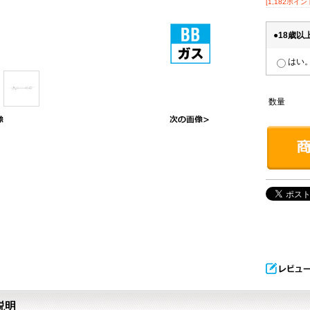
[1,182ポイン
●18歳
はい
数量
説明