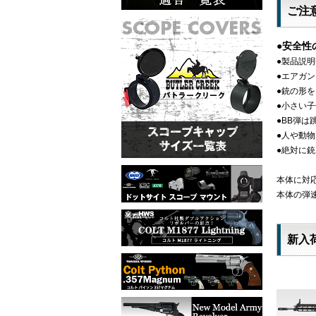
ご注
●安全性
●製品説
●エアガ
●銃の形
●小さい
●BB弾
●人や動
●絶対に
本体に対応
本体の弾速
新入