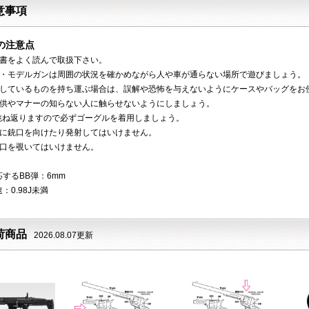
意事項
の注意点
明書をよく読んで取扱下さい。
ン・モデルガンは周囲の状況を確かめながら人や車が通らない場所で遊びましょう。
をしているものを持ち運ぶ場合は、誤解や恐怖を与えないようにケースやバッグをお
子供やマナーの知らない人に触らせないようにしましょう。
は跳ね返りますので必ずゴーグルを着用しましょう。
物に銃口を向けたり発射してはいけません。
銃口を覗いてはいけません。
するBB弾：6mm
：0.98J未満
荷商品
2026.08.07更新