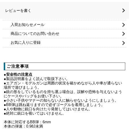
レビューを書く
入荷お知らせメール
商品についてのお問い合わせ
お気に入りに登録
ご注意事項
●安全性の注意点
●製品説明書をよく読んで取扱下さい。
●エアガン・モデルガンは周囲の状況を確かめながら人や車が通らない
場所で遊びましょう。
●銃の形をしているものを持ち運ぶ場合は、誤解や恐怖を与えないよう
にケースやバッグをお使い下さい。
●小さい子供やマナーの知らない人に触らせないようにしましょう。
●BB弾は跳ね返りますので必ずゴーグルを着用しましょう。
●人や動物に銃口を向けたり発射してはいけません。
●絶対に銃口を覗いてはいけません。
本体に対応するBB弾：6mm
本体の弾速：0.98J未満