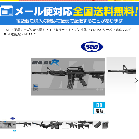
TOP
>
商品カテゴリから探す
>
ミリタリー
>
トイガン本体
>
14才Rシリーズ
> 東京マルイ
R14 電動ガン M4A1 R