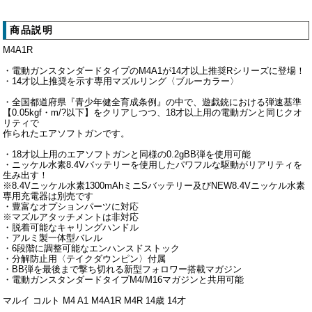
商品説明
M4A1R
・電動ガンスタンダードタイプのM4A1が14才以上推奨Rシリーズに登場！
・14才以上推奨を示す専用マズルリング〈ブルーカラー〉
・全国都道府県『青少年健全育成条例』の中で、遊戯銃における弾速基準
【0.05kgf・m/?以下】をクリアしつつ、18才以上用の電動ガンと同じクオ
リティで
作られたエアソフトガンです。
・18才以上用のエアソフトガンと同様の0.2gBB弾を使用可能
・ニッケル水素8.4Vバッテリーを使用したパワフルな駆動がリアリティを
生み出す！
※8.4Vニッケル水素1300mAhミニSバッテリー及びNEW8.4Vニッケル水素
専用充電器は別売です
・豊富なオプションパーツに対応
※マズルアタッチメントは非対応
・脱着可能なキャリングハンドル
・アルミ製一体型バレル
・6段階に調整可能なエンハンスドストック
・分解防止用〈テイクダウンピン〉付属
・BB弾を最後まで撃ち切れる新型フォロワー搭載マガジン
・電動ガンスタンダードタイプM4/M16マガジンと共用可能
マルイ コルト M4 A1 M4A1R M4R 14歳 14才