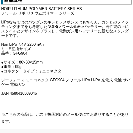
商品説明
NOIR LITHIUM POLYMER BATTERY SERIES
ノワール リポ リチウムポリマー シリーズ
LiPoならではのバツグンのキレとレスポンスはもちろん、ガンとのフィッ
ティングまでをも考慮したNOIR(ノワール)LiPoバッテリー。高性能の上に
スタイルとデザインをプラスし、電動ガン用バッテリーに新たなスタンダ
ードです。
Noir LiPo 7.4V 2250mAh
ミニS互換サイズ
品番：GFG904
●サイズ：86×30×15mm
●重量：99g
●コネクタータイプ：ミニコネクタ
ジーフォース ミニコネクタ GFG904 ノワール LiPo Li-Po 充電式 電池 サバ
ゲー 電動ガン
JAN 4580416509046
※こちらの商品は、ポスト投函対応のメール便にてお送りすることがあり
ます。