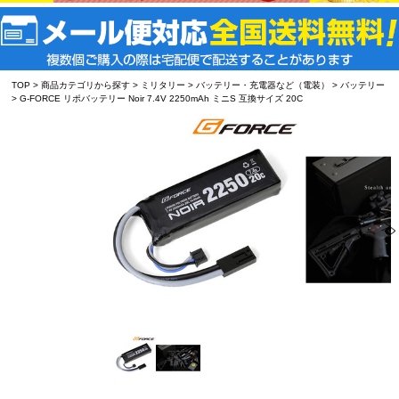
TOP
>
商品カテゴリから探す
>
ミリタリー
>
バッテリー・充電器など（電装）
>
バッテリー
> G-FORCE リポバッテリー Noir 7.4V 2250mAh ミニS 互換サイズ 20C