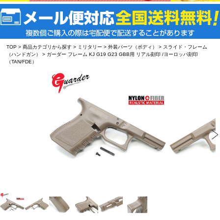
TOP
>
商品カテゴリから探す
>
ミリタリー
>
外装パーツ（ボディ）
>
スライド・フレーム
（ハンドガン）
> ガーダー フレーム KJ G19 G23 GBB用 リアル刻印 /ヨーロッパ刻印
（TAN/FDE）