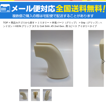
TOP
>
商品カテゴリから探す
>
ミリタリー
>
外装パーツ（グリップ）
>
Grip（グリップ）ハ
ンドガン
> KEIN グリップ タナカ Colt SAA .45 2nd Gen. 用 1ピース アイボリータイプ