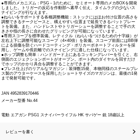
●専用のメカニズム：PSG－1のために、セミオート専用のメカBOXを開発
しました。トリガーの反応を作動部へ素早く伝え、タイムラグの少ないス
ナイピングが行なえます。
●ねらいをサポートする各種調整機能：ストックにはほお付け位置の高さを
調整できるチークピースと、構えやすい位置まで延長できるバットプレー
トを装備。また、ハンドレストやトリガーシューを調整することで手の大
きさや指の長さに合わせたグリッピングが可能になっています。
●専用スコープを標準装備。レティクル（ねらいをつけるための十字線）が
左右上下に調整可能なスコープ（4×40倍）を装備。スコープ前面にはBB弾
による損傷を防ぐハードコーティング・ポリカーボネートフィルターを採
用し、ゲームや長距離でのスナイピングに適した仕様になっています。
●ホップ調整も簡単：ハンドガード上にあるコッキングレバーを引くと、右
側面のエジェクションポートがオープン。ポート内のダイヤルを回すだけ
でホップのかかり具合を調整することができます。
●プレス仕上げのリアルなマガジン：装弾数15発、本物同様のスチールプレ
ス製のアウターケースを採用したショートサイズのマガジンは、最後の1発
まで発射可能です。
JAN 4952839170446
メーカー型番 No.44
電動 エアガン PSG1 スナイパーライフル HK サバゲー 銃 18歳以上
レビューを書く