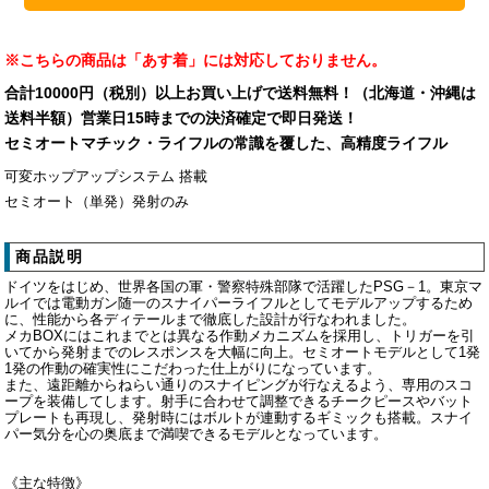
※こちらの商品は「あす着」には対応しておりません。
合計10000円（税別）以上お買い上げで送料無料！（北海道・沖縄は
送料半額）営業日15時までの決済確定で即日発送！
セミオートマチック・ライフルの常識を覆した、高精度ライフル
可変ホップアップシステム 搭載
セミオート（単発）発射のみ
商品説明
ドイツをはじめ、世界各国の軍・警察特殊部隊で活躍したPSG－1。東京マ
ルイでは電動ガン随一のスナイパーライフルとしてモデルアップするため
に、性能から各ディテールまで徹底した設計が行なわれました。
メカBOXにはこれまでとは異なる作動メカニズムを採用し、トリガーを引
いてから発射までのレスポンスを大幅に向上。セミオートモデルとして1発
1発の作動の確実性にこだわった仕上がりになっています。
また、遠距離からねらい通りのスナイピングが行なえるよう、専用のスコ
ープを装備してします。射手に合わせて調整できるチークピースやバット
プレートも再現し、発射時にはボルトが連動するギミックも搭載。スナイ
パー気分を心の奥底まで満喫できるモデルとなっています。
《主な特徴》