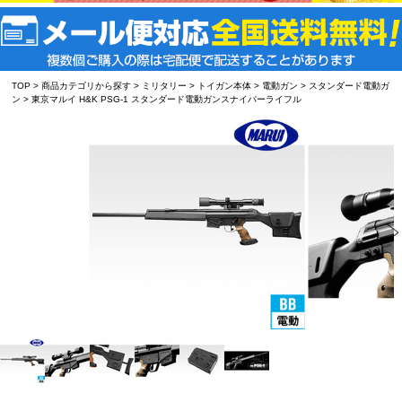
TOP
>
商品カテゴリから探す
>
ミリタリー
>
トイガン本体
>
電動ガン
>
スタンダード電動ガ
ン
> 東京マルイ H&K PSG-1 スタンダード電動ガンスナイパーライフル