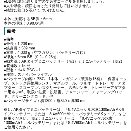
●BB弾は跳ね返りますので必ずゴーグルを着用しましょう。
●人や動物に銃口を向けたり発射してはいけません。
●絶対に銃口を覗いてはいけません。
本体に対応するBB弾：6mm
本体の弾速：0.98J未満
備考
●備考
●全長：1,208 mm
●銃身長：589 mm
●重量：4,300 g（空マガジン、バッテリー含む）
●弾丸：6mm BB（0.2～0.28g）
●動力源：AKタイプミニバッテリー（※1） / ミニSバッテリー（※2）
●装弾数：15 発
●型名：H&K PSG－1
●種類：スナイパーライフル
●パッケージ内容：PSG－1本体、マガジン（装弾数15発）、保護キャッ
プ、ストック調整用レンチ、マズルツール。フルオートトレーサーアダ
プター、スコープレンズクリーナー、六角レンチ、トレーサーアダプタ
ー用ネジ×6、取扱い注意・説明書、チャージャー、チャージングロッ
ド、クリーニングロッド、他
●パッケージサイズ：横1300 x 縦340 x 厚90 mm
※1：AKタイプミニバッテリーは、「8.4Vニッケル水素1300mAh AKタ
イプバッテリー」または「8.4V600mAhミニバッテリーAKタイプ」をご
使用ください。 ※2：ミニSバッテリーは、「8.4Vニッケル水素
1300mAhミニSバッテリー」または「8.4V600mAhミニSバッテリー」を
ご使用ください。