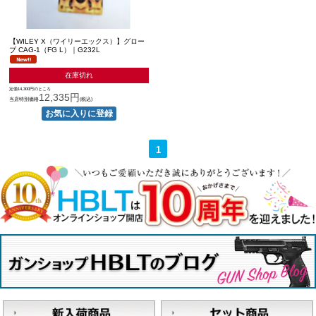
【WILEY X（ワイリーエックス）】グロー
ブ CAG-1（FG L）｜G232L
在庫切れ
定価14,300円のところ
12,335円
当店特別価格
(税込)
1