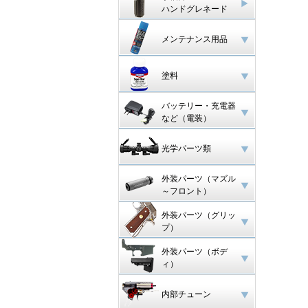
ハンドグレネード
メンテナンス用品
塗料
バッテリー・充電器
など（電装）
光学パーツ類
外装パーツ（マズル
～フロント）
外装パーツ（グリッ
プ）
外装パーツ（ボデ
ィ）
内部チューン