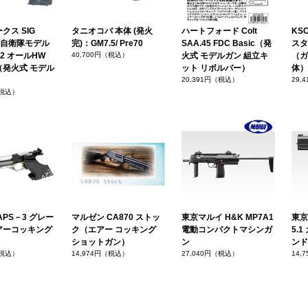
クス SIG
タニオコバ 本体 (発火
ハートフォード Colt
KSC
海上自衛隊モデル
完)：GM7.5/ Pre70
SAA.45 FDC Basic（発
スタ
on 2 オールHW
40,700円（税込）
火式 モデルガン 組立キ
（ガ
（発火式 モデル
ット リボルバー）
体）
）
20,391円（税込）
29,
（税込）
APS－3 グレー
マルゼン CA870 ストッ
東京マルイ H&K MP7A1
東京
アーコッキング
ク（エアー コッキング
電動コンパクトマシンガ
5.
ショットガン）
ン
ンド
（税込）
14,974円（税込）
27,040円（税込）
14,