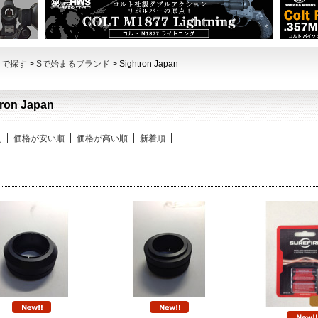
トで探す
>
Sで始まるブランド
> Sightron Japan
tron Japan
え
価格が安い順
価格が高い順
新着順