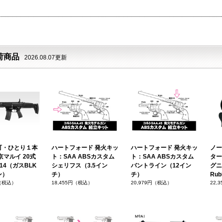
荷商品
2026.08.07更新
可・ひとり１本
ハートフォード 発火キッ
ハートフォード 発火キッ
ノー
京マルイ 20式
ト：SAA ABSカスタム
ト：SAA ABSカスタム
ター
14（ガスBLK
シェリフス（3.5イン
バントライン（12イン
グニ
ン）
チ）
チ）
Rub
円（税込）
18,455円（税込）
20,979円（税込）
22,