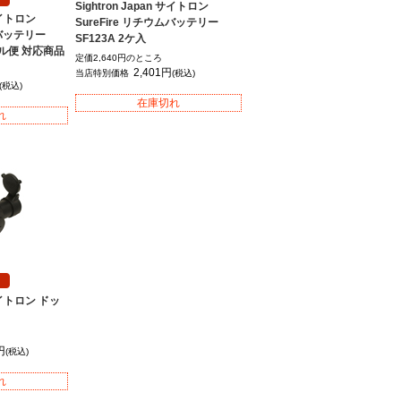
Sightron Japan サイトロン
 サイトロン
SureFire リチウムバッテリー
ムバッテリー
SF123A 2ケ入
ール便 対応商品
定価2,640円のところ
2,401円
当店特別価格
(税込)
(税込)
在庫切れ
れ
 サイトロン ドッ
円
(税込)
れ