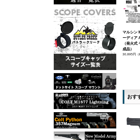
マルシン M
ーディア 
（発火式 
成品）
30,895円
おす