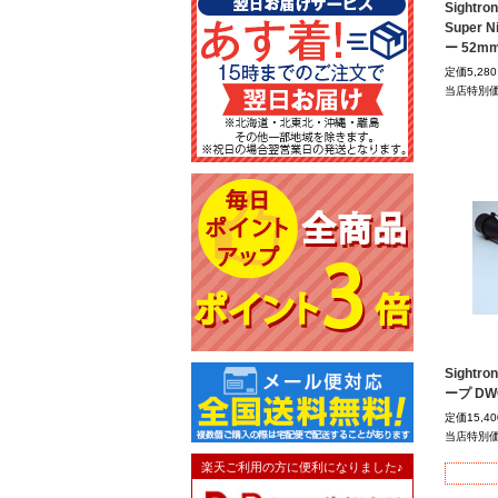
Sightr
Super 
ー 52m
定価5,2
当店特別
Sightr
ープ DW
定価15,4
当店特別
楽天ご利用の方に便利になりました♪