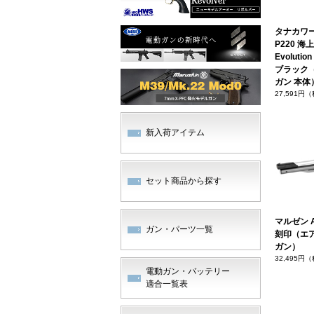
タナカワー
P220 
Evoluti
ブラック
ガン 本体
27,591円
新入荷アイテム
セット商品から探す
マルゼン 
ガン・パーツ一覧
刻印（エ
ガン）
32,495円
電動ガン・バッテリー
適合一覧表