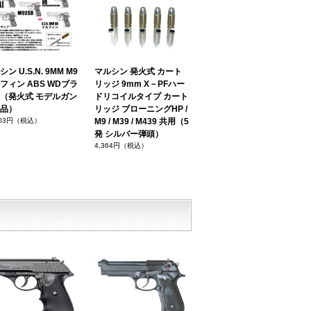
ン U.S.N. 9MM M9
マルシン 発火式 カート
フィン ABS WDブラ
リッジ 9mm X－PFハー
（発火式 モデルガン
ドリコイルタイプ カート
品）
リッジ ブローニングHP /
703円（税込）
M9 / M39 / M439 共用（5
発 シルバー弾頭）
4,364円（税込）