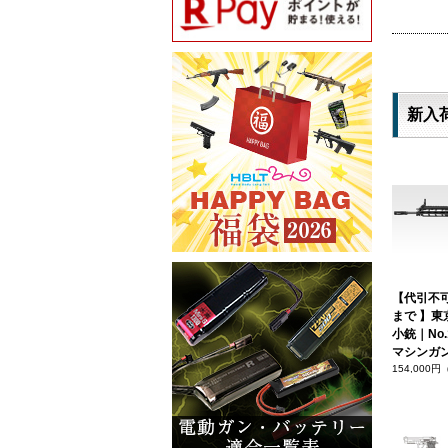
新入
【代引不
まで 】東
小銃｜No.
マシンガ
154,000