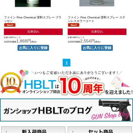
ファイン Fine Chemical 塗料スプレー ブラ
ファイン Fine Chemical 塗料スプレー ステ
ッセン
ンレスカラーコート
在庫切れ
在庫切れ
定価2,420円のところ
定価3,080円のところ
1,868円
2,554円
当店特別価格
(税込)
当店特別価格
(税込)
1