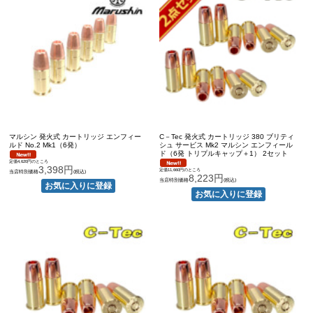
マルシン 発火式 カートリッジ エンフィー
C－Tec 発火式 カートリッジ 380 ブリティ
ルド No.2 Mk1（6発）
シュ サービス Mk2 マルシン エンフィール
ド（6発 トリプルキャップ＋1） 2セット
定価4,620円のところ
3,398円
定価11,660円のところ
当店特別価格
(税込)
8,223円
当店特別価格
(税込)