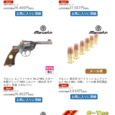
定価37,180円のところ
定価38,830円のところ
26,465円
27,567円
当店特別価格
(税込)
当店特別価格
(税込)
マルシン エンフィールド No.2 Mk1 スター
マルシン 発火式 カートリッジ エンフィー
木製グリップ ABS シルバー（発火式 モデ
ルド No.2 Mk1（6発） メール便 対応商品
ルガン 完成 リボルバー）
定価4,620円のところ
3,610円
定価37,730円のところ
当店特別価格
(税込)
26,852円
当店特別価格
(税込)