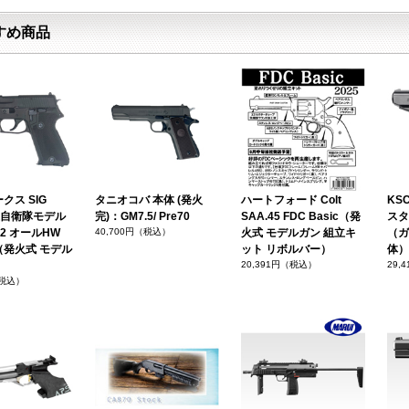
すめ商品
クス SIG
タニオコバ 本体 (発火
ハートフォード Colt
KSC
海上自衛隊モデル
完)：GM7.5/ Pre70
SAA.45 FDC Basic（発
スタ
on 2 オールHW
40,700円（税込）
火式 モデルガン 組立キ
（ガ
（発火式 モデル
ット リボルバー）
体）
）
20,391円（税込）
29,
（税込）