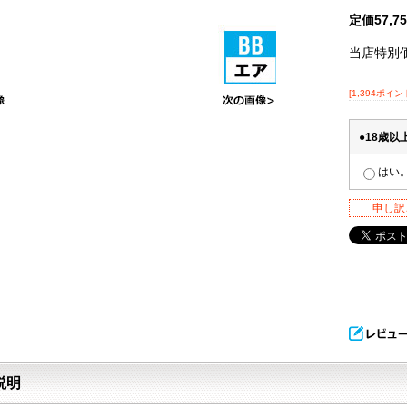
定価57,
当店特別
[1,394ポイン
●18歳
はい
申し訳
説明