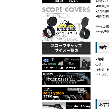
●小さい
●BB弾
●人や動
●絶対に
本体に対応
本体の弾速
備考
●備考
仕様：
（全長）9
ッキング
おす