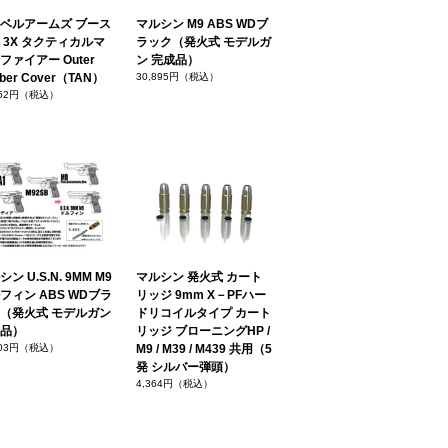
ベルアームズ ブース
マルシン M9 ABS WDブ
 3X タクティカルマ
ラック（発火式 モデルガ
ファイアー Outer
ン 完成品）
ber Cover（TAN）
30,895円（税込）
352円（税込）
ン U.S.N. 9MM M9
マルシン 発火式 カート
フィン ABS WDブラ
リッジ 9mm X－PFハー
（発火式 モデルガン
ドリコイルタイプ カート
品）
リッジ ブローニングHP /
703円（税込）
M9 / M39 / M439 共用（5
発 シルバー弾頭）
4,364円（税込）