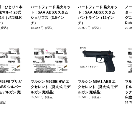
可・ひとり１本
ハートフォード 発火キッ
ハートフォード 発火キッ
ノー
京マルイ 20式
ト：SAA ABSカスタム
ト：SAA ABSカスタム
ター
14（ガスBLK
シェリフス（3.5イン
バントライン（12イン
グニ
ン）
チ）
チ）
Rub
円（税込）
18,455円（税込）
20,979円（税込）
22,
92FS ブリガ
マルシン M92SB HW エ
マルシン M9A1 ABS エ
マルシ
ABS シルバー
クセレント（発火式 モデ
クセレント（発火式 モデ
ドル
モデルガン 完
ルガン 完成品）
ルガン 完成品）
ック
35,508円（税込）
35,508円（税込）
完成
（税込）
32,