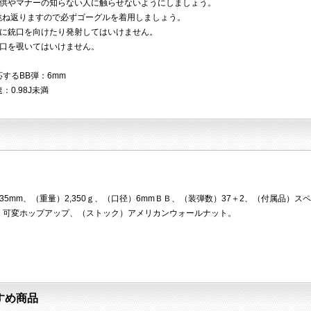
子供やマナーの知らない人に触らせないようにしましょう。
は跳ね返りますので必ずゴーグルを着用しましょう。
物に銃口を向けたり発射してはいけません。
銃口を覗いてはいけません。
するBB弾：6mm
：0.98J未満
35mm、（重量）2,350ｇ、（口径）6mmＢＢ、（装弾数）37＋2、（付属品
、可変ホップアップ、（ストック）アメリカンウォールナット。
すめ商品