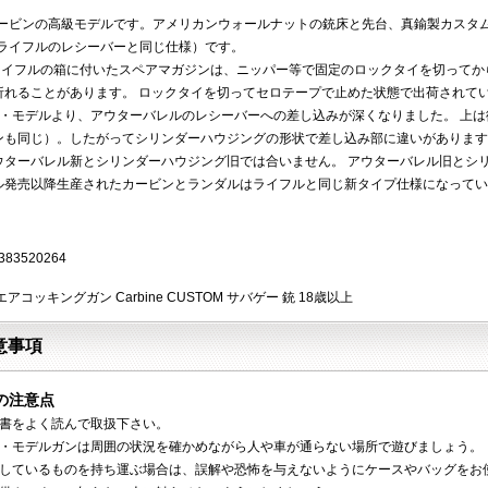
3カービンの高級モデルです。アメリカンウォールナットの銃床と先台、真鍮製カスタ
3ライフルのレシーバーと同じ仕様）です。
73ライフルの箱に付いたスペアマガジンは、ニッパー等で固定のロックタイを切って
折れることがあります。 ロックタイを切ってセロテープで止めた状態で出荷されて
ル・モデルより、アウターバレルのレシーバーへの差し込みが深くなりました。 上
ンも同じ）。したがってシリンダーハウジングの形状で差し込み部に違いがあります
ウターバレル新とシリンダーハウジング旧では合いません。 アウターバレル旧とシリ
ル発売以降生産されたカービンとランダルはライフルと同じ新タイプ仕様になってい
383520264
アコッキングガン Carbine CUSTOM サバゲー 銃 18歳以上
意事項
の注意点
明書をよく読んで取扱下さい。
ン・モデルガンは周囲の状況を確かめながら人や車が通らない場所で遊びましょう。
をしているものを持ち運ぶ場合は、誤解や恐怖を与えないようにケースやバッグをお