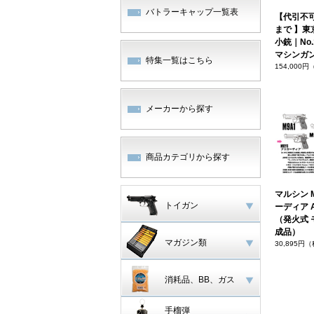
バトラーキャップ一覧表
【代引不
まで 】東
小銃｜No.
マシンガ
特集一覧はこちら
154,000
メーカーから探す
商品カテゴリから探す
マルシン M
トイガン
ーディア 
（発火式 
成品）
マガジン類
30,895円
消耗品、BB、ガス
手榴弾