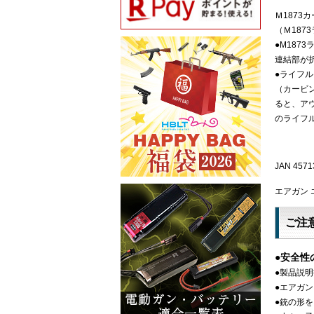
Ｍ187
（Ｍ187
●M18
連結部が
●ライフ
（カービ
ると、ア
のライフ
JAN 4571
エアガン エ
ご注
●安全性
●製品説
●エアガ
●銃の形