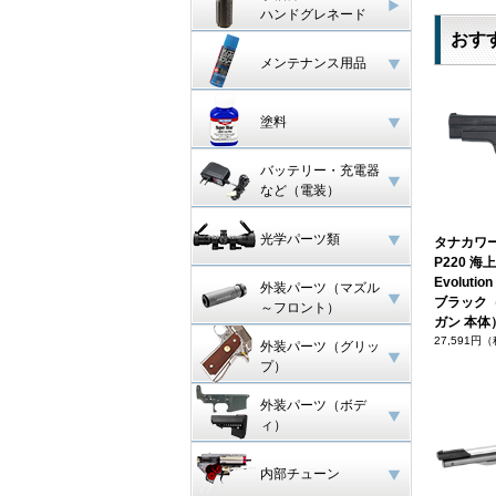
ハンドグレネード
おす
メンテナンス用品
塗料
バッテリー・充電器
など（電装）
光学パーツ類
タナカワー
P220 
Evoluti
外装パーツ（マズル
ブラック
～フロント）
ガン 本体
27,591円
外装パーツ（グリッ
プ）
外装パーツ（ボデ
ィ）
内部チューン