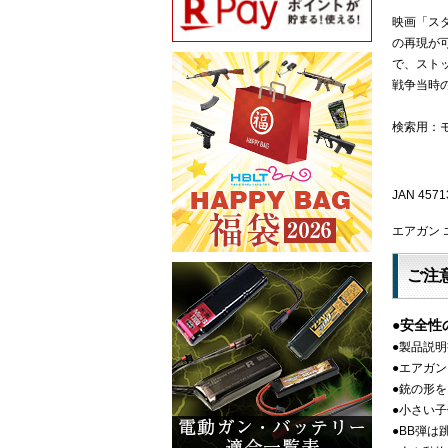
映画「ス
の再現が
で、スト
戦争当時
検索用：モ
JAN 4571
エアガン 
ご注
●安全性
●製品説
●エアガ
●銃の形
●小さい
●BB弾