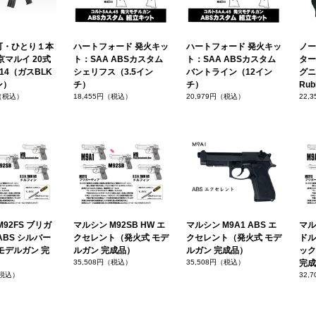
可・ひとり１本
ハートフォード 発火キッ
ハートフォード 発火キッ
ノー
京マルイ 20式
ト：SAA ABSカスタム
ト：SAA ABSカスタム
ター
14（ガスBLK
シェリフス（3.5イン
バントライン（12イン
グニ
ン）
チ）
チ）
Rub
円（税込）
18,455円（税込）
20,979円（税込）
22,
92FS ブリガ
マルシン M92SB HW エ
マルシン M9A1 ABS エ
マルシ
ABS シルバー
クセレント（発火式 モデ
クセレント（発火式 モデ
ドル
モデルガン 完
ルガン 完成品）
ルガン 完成品）
ック
35,508円（税込）
35,508円（税込）
完成
（税込）
32,