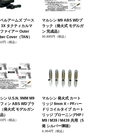
ベルアームズ ブース
マルシン M9 ABS WDブ
 3X タクティカルマ
ラック（発火式 モデルガ
ファイアー Outer
ン 完成品）
ber Cover（TAN）
30,895円（税込）
352円（税込）
ン U.S.N. 9MM M9
マルシン 発火式 カート
フィン ABS WDブラ
リッジ 9mm X－PFハー
（発火式 モデルガン
ドリコイルタイプ カート
品）
リッジ ブローニングHP /
703円（税込）
M9 / M39 / M439 共用（5
発 シルバー弾頭）
4,364円（税込）