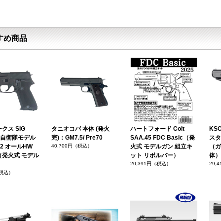
すめ商品
クス SIG
タニオコバ 本体 (発火
ハートフォード Colt
KSC
海上自衛隊モデル
完)：GM7.5/ Pre70
SAA.45 FDC Basic（発
スタ
on 2 オールHW
40,700円（税込）
火式 モデルガン 組立キ
（ガ
（発火式 モデル
ット リボルバー）
体）
）
20,391円（税込）
29,
（税込）