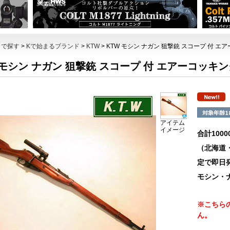
トで探す
>
Kで始まるブランド
>
KTW
> KTW モシン ナガン 狙撃銃 スコープ 付 
 モシン ナガン 狙撃銃 スコープ 付 エアーコッキ
アイテム
イメージ
合計100
（北海道
定で即日
モシン・ナガ
※こちら
ん。