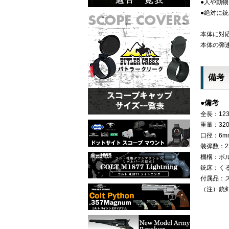
●人や動
●絶対に
本体に対応
本体の弾速
備考
●備考
全長：123
重量：32
口径：6m
装弾数：2
機構：ボ
銃床：く
付属品：
（注）銃