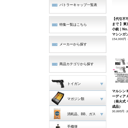
バトラーキャップ一覧表
【代引不
まで 】東
特集一覧はこちら
小銃｜No.
マシンガ
154,000
メーカーから探す
商品カテゴリから探す
トイガン
マルシン M
ーディア 
マガジン類
（発火式 
成品）
30,895円
消耗品、BB、ガス
手榴弾