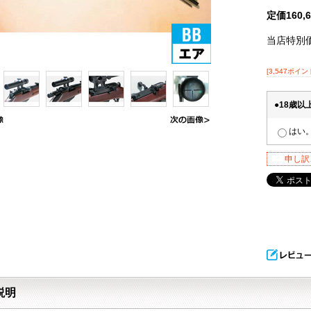
定価160
当店特別
[3,547ポイン
●18歳
はい
申し訳
説明