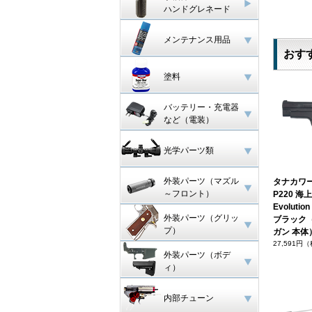
ハンドグレネード
メンテナンス用品
おす
塗料
バッテリー・充電器
など（電装）
光学パーツ類
外装パーツ（マズル
タナカワー
～フロント）
P220 
Evoluti
外装パーツ（グリッ
ブラック
プ）
ガン 本体
27,591円
外装パーツ（ボデ
ィ）
内部チューン