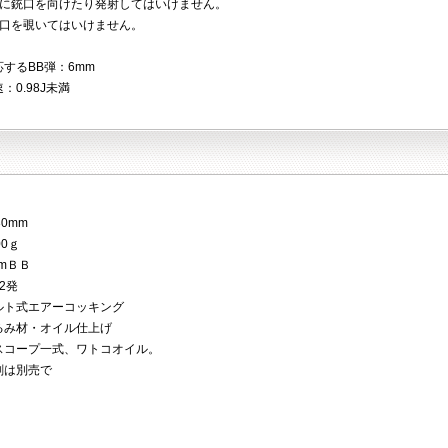
物に銃口を向けたり発射してはいけません。
銃口を覗いてはいけません。
するBB弾：6mm
：0.98J未満
0mm
00ｇ
mＢＢ
2発
ルト式エアーコッキング
るみ材・オイル仕上げ
スコープ一式、ワトコオイル。
剣は別売で