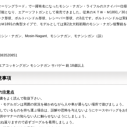
ターリングラード」で一躍有名になったモシン・ナガン・ライフルのスナイパー仕様
可能となり、エアーソフトガンとして発売できました。従来のＫＴＷ・Ｍ1891／3
ック形状、ボルトハンドル形状、レシーバー形状、の3点です。ボルトハンドルは実
のＭ1891の角型タイプで、モデルとしては第2次大戦初期のモシン・ナガン狙撃銃
シン・ナガン、Mosin-Nagant、モシンナガン、モナンシガン（誤）
383520851
エアコッキングガン モシンナガン サバゲー 銃 18歳以上
意事項
の注意点
明書をよく読んで取扱下さい。
ン・モデルガンは周囲の状況を確かめながら人や車が通らない場所で遊びましょう。
をしているものを持ち運ぶ場合は、誤解や恐怖を与えないようにケースやバッグをお
子供やマナーの知らない人に触らせないようにしましょう。
は跳ね返りますので必ずゴーグルを着用しましょう。