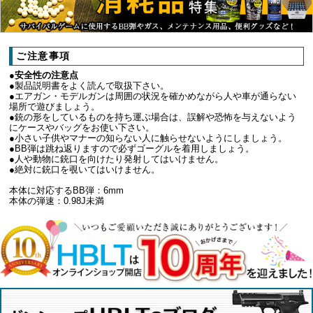
ご注意事項
●安全性の注意点
●製品説明書をよく読んで取扱下さい。
●エアガン・モデルガンは周囲の状況を確かめながら人や車が通らない
場所で遊びましょう。
●銃の形をしているものを持ち運ぶ場合は、誤解や恐怖を与えないよう
にケースやバッグをお使い下さい。
●小さい子供やマナーの知らない人に触らせないようにしましょう。
●BB弾は跳ね返りますので必ずゴーグルを着用しましょう。
●人や動物に銃口を向けたり発射してはいけません。
●絶対に銃口を覗いてはいけません。
本体に対応するBB弾：6mm
本体の弾速：0.98J未満