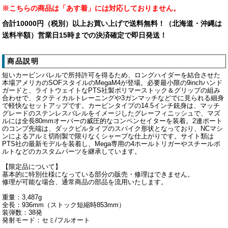
※こちらの商品は「あす着」には対応しておりません。
合計10000円（税別）以上お買い上げで送料無料！（北海道・沖縄は
送料半額）営業日15時までの決済確定で即日発送！
商品説明
短いカービンバレルで所持許可を得るため、ロングハイダーを結合させた
本場アメリカのSOFスタイルのMegaM4が登場。必要最小限の9inchハンド
ガードと、ライトウェイトなPTS社製ポリマーストック＆グリップの組み
合わせで、タクティカルトレーニングや3ガンマッチなどでに見られる細身
で軽快なセットアップです。カービンタイプの14.5インチ銃身は、マッチ
グレードのステンレスバレルをイメージしたグレーフィニッシュで、マズ
ルには全長80mmオーバーの威圧的なコンペンセイターを装着。2連ポート
のコンプ先端は、ダックビルタイプのスパイク形状となっており、NCマシ
ンによるアルミ切削製で限りなくシャープな仕上がりです。サイト類は
PTS社の最新モデルを装着し、Mega専用の4ホールトリガーやスチールボ
ルトなどのカスタムパーツを継承しています。
【限定品について】
基本的に特別仕様になっている部分の販売・修理はできません。
修理が可能な場合、通常商品の部品を流用いたします。
重量：3,487g
全長：936mm（ストック短縮時853mm）
装弾数：38発
発射モード：セミ/フルオート