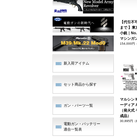
【代引不
まで 】東
小銃｜No.
マシンガ
154,000
新入荷アイテム
セット商品から探す
マルシン M
ーディア 
ガン・パーツ一覧
（発火式 
成品）
30,895円
電動ガン・バッテリー
適合一覧表