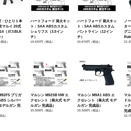
可・ひとり１本
ハートフォード 発火キッ
ハートフォード 発火キッ
ノー
京マルイ 20式
ト：SAA ABSカスタム
ト：SAA ABSカスタム
ター
14（ガスBLK
シェリフス（3.5イン
バントライン（12イン
グニ
ン）
チ）
チ）
Rub
円（税込）
18,455円（税込）
20,979円（税込）
22,
92FS ブリガ
マルシン M92SB HW エ
マルシン M9A1 ABS エ
マルシ
ABS シルバー
クセレント（発火式 モデ
クセレント（発火式 モデ
ドル
モデルガン 完
ルガン 完成品）
ルガン 完成品）
ック
35,508円（税込）
35,508円（税込）
完成
（税込）
32,