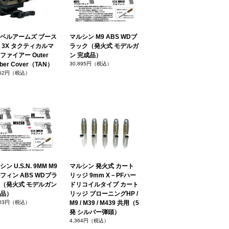
ベルアームズ ブース
マルシン M9 ABS WDブ
 3X タクティカルマ
ラック（発火式 モデルガ
ファイアー Outer
ン 完成品）
ber Cover（TAN）
30,895円（税込）
352円（税込）
ン U.S.N. 9MM M9
マルシン 発火式 カート
フィン ABS WDブラ
リッジ 9mm X－PFハー
（発火式 モデルガン
ドリコイルタイプ カート
品）
リッジ ブローニングHP /
703円（税込）
M9 / M39 / M439 共用（5
発 シルバー弾頭）
4,364円（税込）