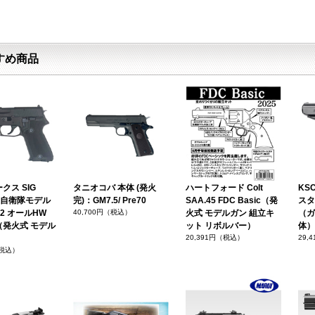
すめ商品
クス SIG
タニオコバ 本体 (発火
ハートフォード Colt
KSC
海上自衛隊モデル
完)：GM7.5/ Pre70
SAA.45 FDC Basic（発
スタ
on 2 オールHW
40,700円（税込）
火式 モデルガン 組立キ
（ガ
（発火式 モデル
ット リボルバー）
体）
）
20,391円（税込）
29,
（税込）