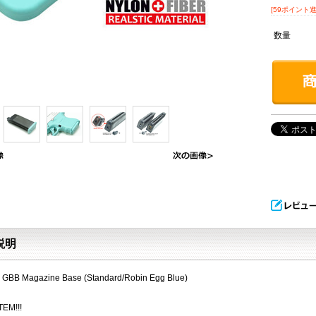
[59ポイント進
数量
説明
GBB Magazine Base (Standard/Robin Egg Blue)
TEM!!!