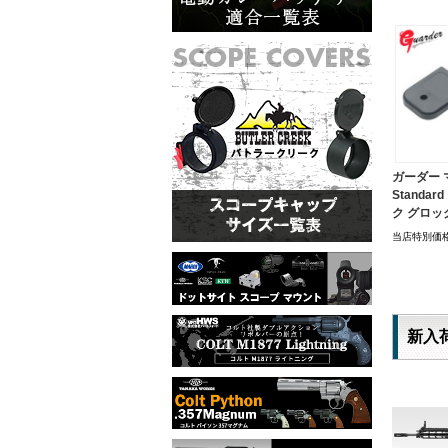
ガーダー
Standa
ク グロック 
当店特別価
新入