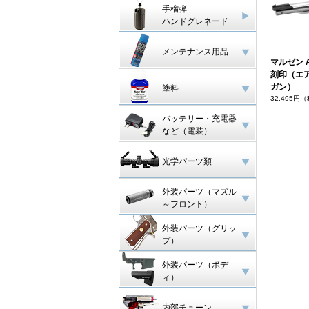
手榴弾
ハンドグレネード
メンテナンス用品
マルゼン 
刻印（エ
ガン）
塗料
32,495円
バッテリー・充電器
など（電装）
光学パーツ類
外装パーツ（マズル
～フロント）
外装パーツ（グリッ
プ）
外装パーツ（ボデ
ィ）
内部チューン