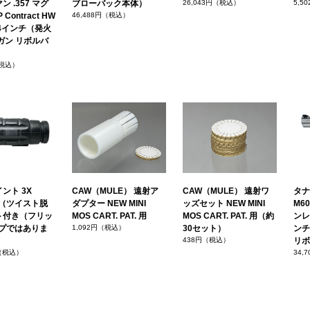
 .357 マグ
ブローバック本体）
26,043円（税込）
5,5
 Contract HW
46,488円（税込）
4インチ（発火
ガン リボルバ
（税込）
ント 3X
CAW（MULE） 遠射ア
CAW（MULE） 遠射ワ
タナ
ire（ツイスト脱
ダプター NEW MINI
ッズセット NEW MINI
M60
ト付き（フリッ
MOS CART. PAT. 用
MOS CART. PAT. 用（約
ンレ
イプではありま
1,092円（税込）
30セット）
ンチ
438円（税込）
リボ
円（税込）
34,