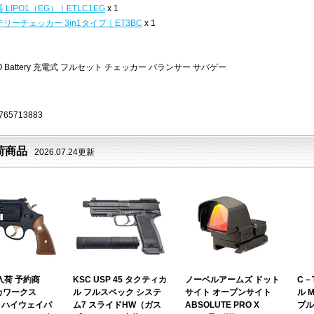
器 LIPO1（EG）｜ETLC1EG
x 1
テリーチェッカー 3in1タイプ｜ET3BC
x 1
I-PO Battery 充電式 フルセット チェッカー バランサー サバゲー
765713883
荷商品
2026.07.24更新
入荷 予約商
KSC USP 45 タクティカ
ノーベルアームズ ドット
C－
カワークス
ル フルスペック システ
サイト オープンサイト
ル 
8 ハイウェイパ
ム7 スライドHW（ガス
ABSOLUTE PRO X
プル