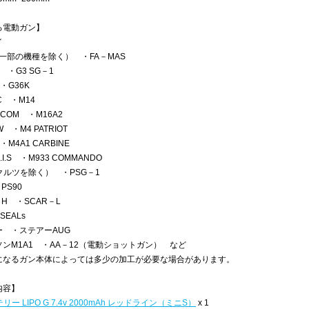
る電動ガン】
イ
（一部の機種を除く） ・FA－MAS
S ・G3 SG－1
・G36K
C ・M14
OCOM ・M16A2
W ・M4 PATRIOT
・M4A1 CARBINE
.I.S ・M933 COMMANDO
クルツを除く） ・PSG－1
PS90
－H ・SCAR－L
 SEALs
ー ・ステアーAUG
ンM1A1 ・AA－12（電動ショットガン） など
になるガン本体によっては多少の加工が必要な場合があります。
内容】
テリー LIPO G 7.4v 2000mAh レッドライン（ミニS）
x 1