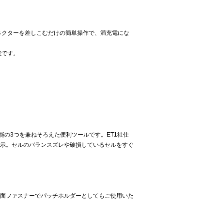
コネクターを差しこむだけの簡単操作で、満充電にな
能です。
機能の3つを兼ねそろえた便利ツールです。ET1社仕
示。セルのバランスズレや破損しているセルをすぐ
面ファスナーでパッチホルダーとしてもご使用いた