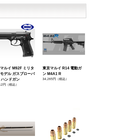
マルイ M92F ミリタ
東京マルイ R14 電動ガ
モデル ガスブローバ
ン M4A1 R
 ハンドガン
34,265円（税込）
012円（税込）