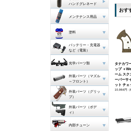
ハンドグレネード
おす
メンテナンス用品
塗料
バッテリー・充電器
など（電装）
光学パーツ類
タナカワ
ップ ＋Wei
ーム ス
外装パーツ（マズル
ーバーサ
～フロント）
ット チェ
10,984円
外装パーツ（グリッ
プ）
外装パーツ（ボデ
ィ）
内部チューン