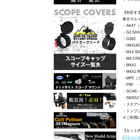
【対応す
東京マル
・AK47
・G3 SA
・G36C 
・HK416
・M14 S
・M4 CR
・M4A1 
・M4A1 R
・MP5（
・P90 ・
・SCAR
・SIG552
・ステア
・トンプソ
※ご利用
【セット
ET1 バッ