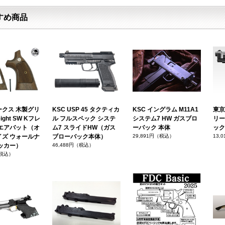
すめ商品
ークス 木製グリ
KSC USP 45 タクティカ
KSC イングラム M11A1
東京
ght SW Kフレ
ル フルスペック システ
システム7 HW ガスブロ
リー
クエアバット（オ
ム7 スライドHW（ガス
ーバック 本体
ック
イズ ウォールナ
ブローバック本体）
29,891円（税込）
13,
ッカー）
46,488円（税込）
（税込）