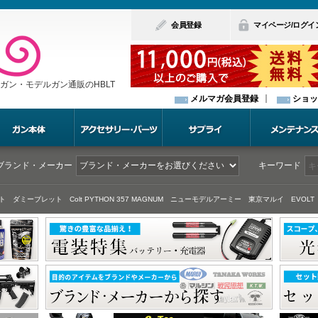
会員登録
マイページ/ログイ
ガン・モデルガン通販のHBLT
メルマガ会員登録
ショッ
ブランド・メーカー
キーワード
ト
ダミーブレット
Colt PYTHON 357 MAGNUM
ニューモデルアーミー
東京マルイ EVOLT