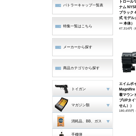
トロールマン
バトラーキャップ一覧表
ナム NYSP
ブラック 
式 モデル
ー 本体）
特集一覧はこちら
47,314円
メーカーから探す
商品カテゴリから探す
エイムポイ
トイガン
Magnif
着マウン
プUPタ
マガジン類
せん））
180,455
消耗品、BB、ガス
手榴弾