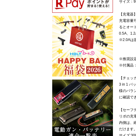
サイズ：93
【充電器
充電容量
るとオー
0.5A、
※2.0A
※推奨設定 
※付属品
【チェッ
3 in 
様のバラ
に確認で
【セーフ
リポの充
内側は、
だけます
サイズ:30