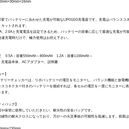
mm×30mm×16mm
】
可変でバッテリーに合わせた充電が可能なLIPO1EG充電器です。充電はバランス
トカットされます。
1.2A、2.0Aと充電電流を設定できるため、バッテリーの容量に応じて最適な充電が可
は急速充電時だけで、極力使用はお控え下さい。
0.5A：容量550mAh～800mAh 1.2A：容量1100mAh～
：充電器本体、ACアダプター、説明書
カー】
1 バッテリーチェッカーは、リポバッテリーの電圧をモニターし、バランス機能と放電
ンスコネクター付きのバッテリーを接続すれば、各セルの電圧を一度にモニターに表
きます。
ティバッグ】
電や保管に使用していただきたい、耐火性の安全バッグです。
絶縁性の耐火クロスになっており、万が一の火災事故の可能性を低減します。前面は
。
0mm×230mm