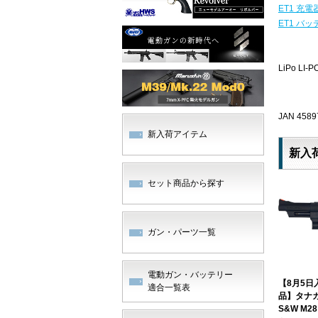
ET1 充電
ET1 バッ
LiPo L
JAN 4589
新入荷アイテム
新入
セット商品から探す
ガン・パーツ一覧
電動ガン・バッテリー
【8月5日
適合一覧表
品】タナ
S&W M2