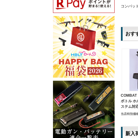
コンバット
おす
COMBAT
ボトル ホ
ステム対応
当店特別価
新入