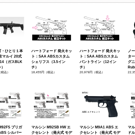
可・ひとり１本
ハートフォード 発火キッ
ハートフォード 発火キッ
ノー
京マルイ 20式
ト：SAA ABSカスタム
ト：SAA ABSカスタム
ター
14（ガスBLK
シェリフス（3.5イン
バントライン（12イン
グニ
ン）
チ）
チ）
Rub
円（税込）
18,455円（税込）
20,979円（税込）
22,
92FS ブリガ
マルシン M92SB HW エ
マルシン M9A1 ABS エ
マルシ
ABS シルバー
クセレント（発火式 モデ
クセレント（発火式 モデ
ドル