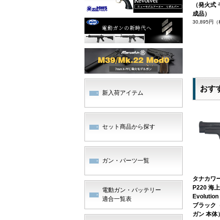
（発火式 
成品）
30,895円
おす
新入荷アイテム
セット商品から探す
ガン・パーツ一覧
タナカワー
P220 
電動ガン・バッテリー
Evoluti
適合一覧表
ブラック
ガン 本体