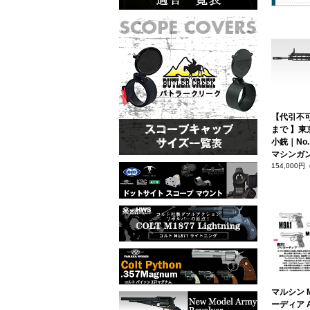
【代引不
まで 】東
小銃｜No.
マシンガ
154,000
マルシン M
ーディア 