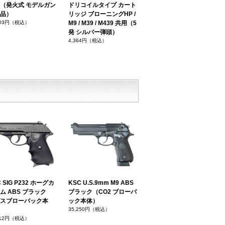
（発火式 モデルガン
ドリコイルタイプ カート
品）
リッジ ブローニングHP /
703円（税込）
M9 / M39 / M439 共用（5
発 シルバー弾頭）
4,364円（税込）
 SIG P232 ホーグカ
KSC U.S.9mm M9 ABS
ム ABS ブラック
ブラック（CO2 ブローバ
スブローバック本
ック本体）
35,250円（税込）
412円（税込）