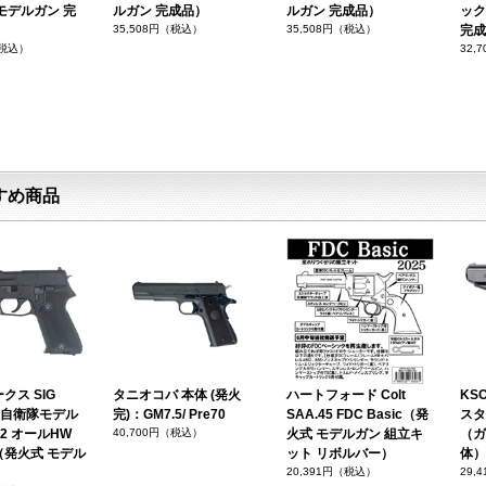
モデルガン 完
ルガン 完成品）
ルガン 完成品）
ック
35,508円（税込）
35,508円（税込）
完成
（税込）
32,
すめ商品
クス SIG
タニオコバ 本体 (発火
ハートフォード Colt
KSC
海上自衛隊モデル
完)：GM7.5/ Pre70
SAA.45 FDC Basic（発
スタ
on 2 オールHW
40,700円（税込）
火式 モデルガン 組立キ
（ガ
（発火式 モデル
ット リボルバー）
体）
）
20,391円（税込）
29,