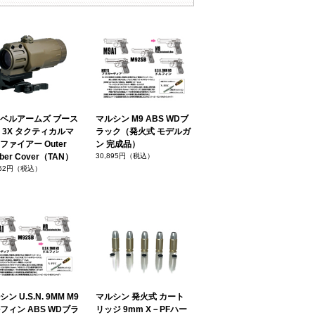
ベルアームズ ブース
マルシン M9 ABS WDブ
 3X タクティカルマ
ラック（発火式 モデルガ
ファイアー Outer
ン 完成品）
ber Cover（TAN）
30,895円（税込）
352円（税込）
ン U.S.N. 9MM M9
マルシン 発火式 カート
フィン ABS WDブラ
リッジ 9mm X－PFハー