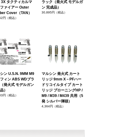
 3X タクティカルマ
ラック（発火式 モデルガ
ファイアー Outer
ン 完成品）
ber Cover（TAN）
30,895円（税込）
352円（税込）
ン U.S.N. 9MM M9
マルシン 発火式 カート
フィン ABS WDブラ
リッジ 9mm X－PFハー
（発火式 モデルガン
ドリコイルタイプ カート
品）
リッジ ブローニングHP /
703円（税込）
M9 / M39 / M439 共用（5
発 シルバー弾頭）
4,364円（税込）