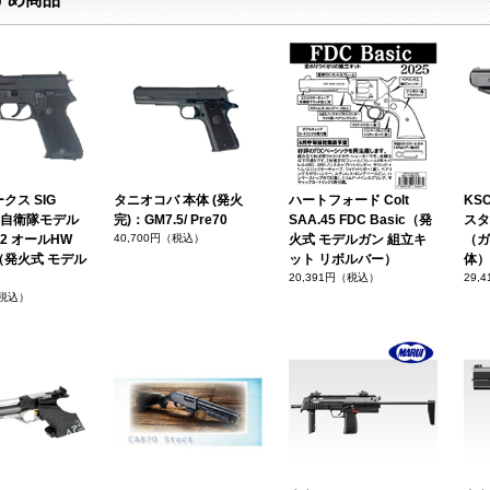
クス SIG
タニオコバ 本体 (発火
ハートフォード Colt
KSC
海上自衛隊モデル
完)：GM7.5/ Pre70
SAA.45 FDC Basic（発
スタ
on 2 オールHW
40,700円（税込）
火式 モデルガン 組立キ
（ガ
（発火式 モデル
ット リボルバー）
体）
）
20,391円（税込）
29,
（税込）