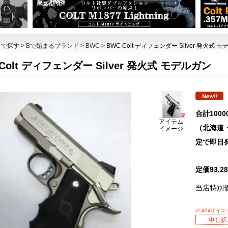
トで探す
>
Bで始まるブランド
>
BWC
> BWC Colt ディフェンダー Silver 発火式 
 Colt ディフェンダー Silver 発火式 モデルガン
合計100
アイテム
（北海道
イメージ
定で即日
定価93,
当店特別
[2,494ポイン
申し訳