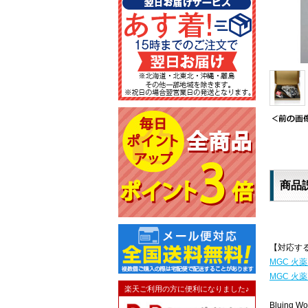
商品
【対応す
MGC 火薬
MGC 火薬
楽天ご利用の方に便利になりました♪
Bluing