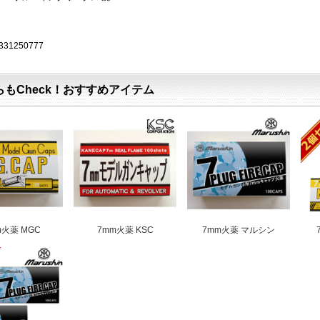
331250777
らもCheck！おすすめアイテム
m火薬 MGC
7mm火薬 KSC
7mm火薬 マルシン