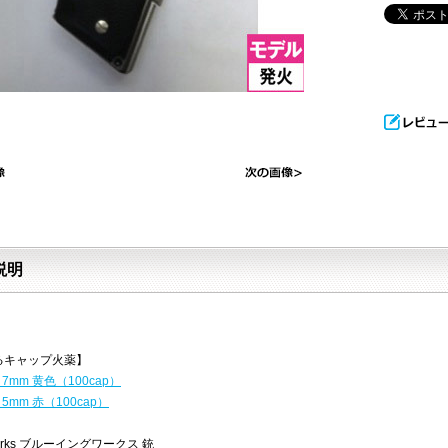
説明
るキャップ火薬】
 7mm 黄色（100cap）
 5mm 赤（100cap）
 Works ブルーイングワークス 銃