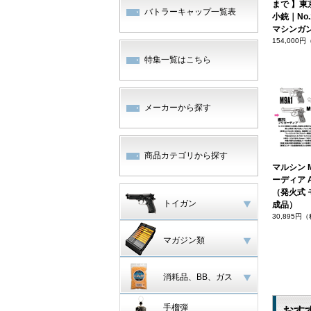
まで 】東
バトラーキャップ一覧表
小銃｜No.
マシンガ
154,000
特集一覧はこちら
メーカーから探す
商品カテゴリから探す
マルシン M
ーディア 
（発火式 
トイガン
成品）
30,895円
マガジン類
消耗品、BB、ガス
手榴弾
おす