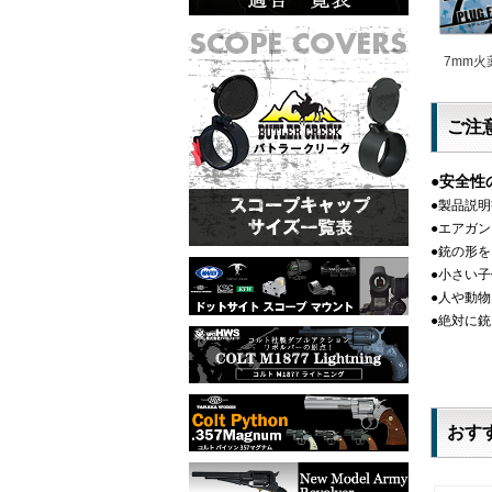
7mm火
ご注
●安全性
●製品説
●エアガ
●銃の形
●小さい
●人や動
●絶対に
おす