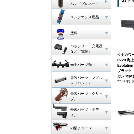
ハンドグレネード
メンテナンス用品
塗料
バッテリー・充電器
など（電装）
タナカワー
P220 
光学パーツ類
Evoluti
ブラック
ガン 本体
外装パーツ（マズル
27,591円
～フロント）
外装パーツ（グリッ
プ）
外装パーツ（ボデ
ィ）
内部チューン