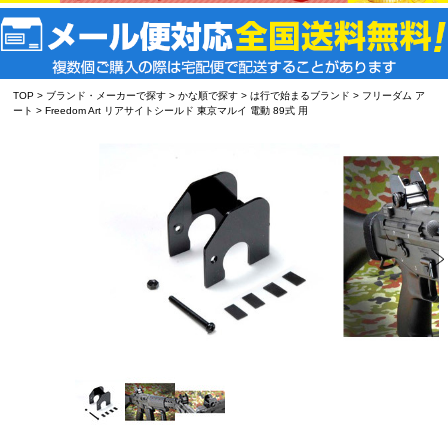
TOP
>
ブランド・メーカーで探す
>
かな順で探す
>
は行で始まるブランド
>
フリーダム ア
ート
> Freedom Art リアサイトシールド 東京マルイ 電動 89式 用