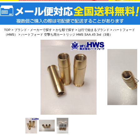
TOP
>
ブランド・メーカーで探す
>
かな順で探す
>
は行で始まるブランド
>
ハートフォード
（HWS）
> ハートフォード 空撃ち用カートリッジ HWS SAA.45 3rd（3発）