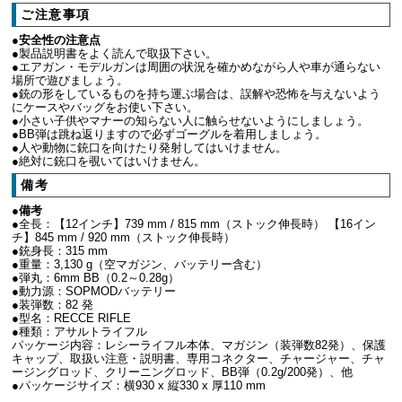
ご注意事項
●安全性の注意点
●製品説明書をよく読んで取扱下さい。
●エアガン・モデルガンは周囲の状況を確かめながら人や車が通らない
場所で遊びましょう。
●銃の形をしているものを持ち運ぶ場合は、誤解や恐怖を与えないよう
にケースやバッグをお使い下さい。
●小さい子供やマナーの知らない人に触らせないようにしましょう。
●BB弾は跳ね返りますので必ずゴーグルを着用しましょう。
●人や動物に銃口を向けたり発射してはいけません。
●絶対に銃口を覗いてはいけません。
備考
●備考
●全長：【12インチ】739 mm / 815 mm（ストック伸長時） 【16イン
チ】845 mm / 920 mm（ストック伸長時）
●銃身長：315 mm
●重量：3,130 g（空マガジン、バッテリー含む）
●弾丸：6mm BB（0.2～0.28g）
●動力源：SOPMODバッテリー
●装弾数：82 発
●型名：RECCE RIFLE
●種類：アサルトライフル
パッケージ内容：レシーライフル本体、マガジン（装弾数82発）、保護
キャップ、取扱い注意・説明書、専用コネクター、チャージャー、チャ
ージングロッド、クリーニングロッド、BB弾（0.2g/200発）、他
●パッケージサイズ：横930 x 縦330 x 厚110 mm