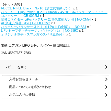
【セット内容】
RECCE RIFLE Black｜No.10（次世代電動ガン）
x 1
バッテリー High Power LIPo 1300mAh 7.4V サドルパック（マルイミニ・
コネクター）｜GB-0022M
x 1
変換コネクター LiPoバッテリー 次世代電動ガン用｜NO-CN54
x 1
AC急速充電器 LiPo｜GCH0002V2
x 1
バッテリーバランサー 3 in 1 （Li-Po.Li-Fe対応）｜NO-B31
x 1
LiPo セーフティチャージングバッグ（L）｜NO-289C
x 1
オリジナル軍手（スマホ対応スベリ止め付）
x 1
電動 エアガン LIPO Li-Po サバゲー 銃 18歳以上
JAN 4589765717683
レビューを書く
入荷お知らせメール
商品についてのお問い合わせ
お気に入りに登録