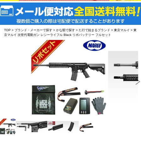
TOP
>
ブランド・メーカーで探す
>
かな順で探す
>
た行で始まるブランド
>
東京マルイ
> 東
京マルイ 次世代電動ガン レシーライフル Black リポバッテリー フルセット