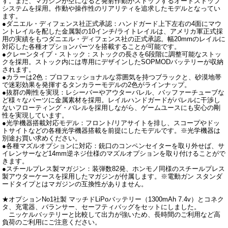
す。また、マガジンが空になると発射作動がストップするオートストップ
システムを採用。作動や操作性のリアリティを追求したモデルとなってい
ます。
●ダニエル・ディフェンス社正式承認：ハンドガード上下左右の4面にマウ
ントレイルを配した金属製の10インチ/ライトレイルは、アメリカ軍正式採
用の実績をもつダニエル・ディフェンス社の正式承認。幅20mmのレイルに
対応した各種オプションパーツを搭載することが可能です。
●クレーンタイプ・ストック：ストックの長さを6段階に調整可能なストッ
クを採用。ストック内には専用にデザインしたSOPMODバッテリーが収納
されます。
●カラーは2色：プロフェッショナルな雰囲気を持つブラックと、砂漠地帯
で迷彩効果を発揮するタンカラーモデルの2色がラインナップ。
●抜群の剛性を実現：レシーバーやアウターバレル、バッファーチューブな
ど様々なパーツに金属素材を採用。レイルハンドガードがバレルに干渉し
ないフローティング・バレルを採用しながら、ゲームユースにも安心の剛
性を実現しています。
●光学機器搭載対応モデル：フロント/リアサイトを排し、スコープやドッ
トサイトなどの各種光学機器搭載を前提にしたモデルです。※光学機器は
別途お買い求めください。
●各種マズルオプションに対応：銃口のコンペンセイターを取り外せば、サ
イレンサーなど14mm逆ネジ仕様のマズルオプションを取り付けることがで
きます。
●スチールプレス製マガジン：装弾数82発、ホンモノ同様のスチールプレス
製アウターケースを採用したマガジンが付属します。※電動ガン スタンダ
ードタイプとはマガジンの互換性がありません。
★オプションNo1社製 マッチドLiPoバッテリー（1300mAh 7.4v）とコネク
タ、充電器、バランサー、セーフティバッグをセットにしました。
ニッケルバッテリーと比較して出力が強いため、長時間のご利用など高
負荷のご利用にご注意ください。