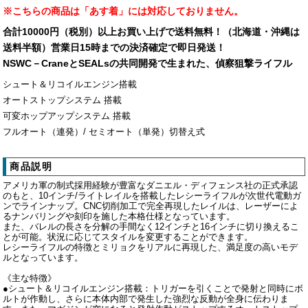
※こちらの商品は「あす着」には対応しておりません。
合計10000円（税別）以上お買い上げで送料無料！（北海道・沖縄は
送料半額）営業日15時までの決済確定で即日発送！
NSWC－CraneとSEALsの共同開発で生まれた、偵察狙撃ライフル
シュート＆リコイルエンジン搭載
オートストップシステム 搭載
可変ホップアップシステム 搭載
フルオート（連発）/ セミオート（単発）切替え式
商品説明
アメリカ軍の制式採用経験が豊富なダニエル・ディフェンス社の正式承認
のもと、10インチ/ライトレイルを搭載したレシーライフルが次世代電動ガ
ンでラインナップ。CNC切削加工で完全再現したレイルは、レーザーによ
るナンバリングや刻印を施した本格仕様となっています。
また、バレルの長さを分解の手間なく12インチと16インチに切り換えるこ
とが可能。状況に応じてスタイルを変更することができます。
レシーライフルの特徴とミリョクをリアルに再現した、満足度の高いモデ
ルとなっています。
《主な特徴》
●シュート＆リコイルエンジン搭載：トリガーを引くことで発射と同時にボ
ルトが作動し、さらに本体内部で発生した強烈な反動が全身に伝わりま