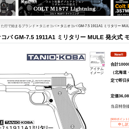
>
た行で始まるブランド
>
タニオコバ
> タニオコバ GM-7.5 1911A1 ミリタリー M
コバ GM-7.5 1911A1 ミリタリー MULE 発火式
合計100
アイテム
（北海道
イメージ
定で即日
定価36,
当店特別
[900ポイント
申し訳