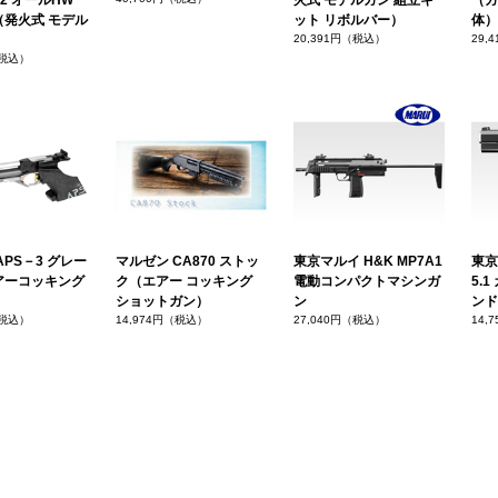
on 2 オールHW
火式 モデルガン 組立キ
（ガ
（発火式 モデル
ット リボルバー）
体）
）
20,391円（税込）
29,
（税込）
APS－3 グレー
マルゼン CA870 ストッ
東京マルイ H&K MP7A1
東京
アーコッキング
ク（エアー コッキング
電動コンパクトマシンガ
5.
ショットガン）
ン
ンド
（税込）
14,974円（税込）
27,040円（税込）
14,