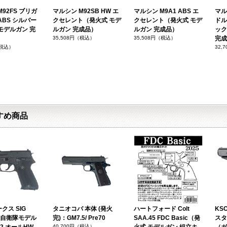
92FS ブリガ
マルシン M92SB HW エ
マルシン M9A1 ABS エ
マルシ
ABS シルバー
クセレント（発火式 モデ
クセレント（発火式 モデ
ドル
モデルガン 完
ルガン 完成品）
ルガン 完成品）
ック
35,508円（税込）
35,508円（税込）
完成
（税込）
32,
すめ商品
クス SIG
タニオコバ 本体 (発火
ハートフォード Colt
KSC
海上自衛隊モデル
完)：GM7.5/ Pre70
SAA.45 FDC Basic（発
スタ
40,700円（税込）