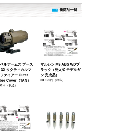
新商品一覧
ベルアームズ ブース
マルシン M9 ABS WDブ
 3X タクティカルマ
ラック（発火式 モデルガ
ファイアー Outer
ン 完成品）
ber Cover（TAN）
30,895円（税込）
352円（税込）