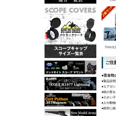
7mm火
ご注
●安全性
●製品説
●エアガ
●銃の形
●小さい
●人や動
●絶対に