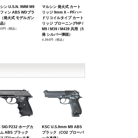
ン U.S.N. 9MM M9
マルシン 発火式 カート
フィン ABS WDブラ
リッジ 9mm X－PFハー
（発火式 モデルガン
ドリコイルタイプ カート
品）
リッジ ブローニングHP /
703円（税込）
M9 / M39 / M439 共用（5
発 シルバー弾頭）
4,364円（税込）
 SIG P232 ホーグカ
KSC U.S.9mm M9 ABS
ム ABS ブラック
ブラック（CO2 ブローバ