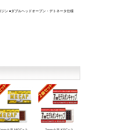
マガジン ●ダブルヘッドオープン・デトネータ仕様
7mm火薬 MGC×２
7mm火薬 KSC×２