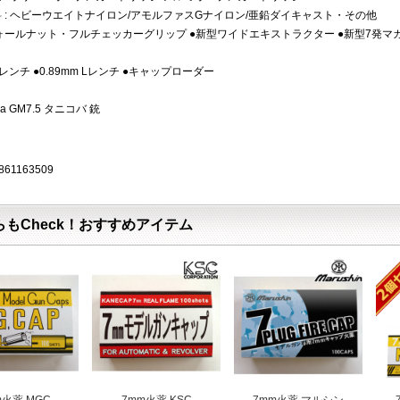
料 : ヘビーウエイトナイロン/アモルファスGナイロン/亜鉛ダイキャスト・その他
ウォールナット・フルチェッカーグリップ ●新型ワイドエキストラクター ●新型7発
 Lレンチ ●0.89mm Lレンチ ●キャップローダー
oba GM7.5 タニコバ 銃
861163509
らもCheck！おすすめアイテム
m火薬 MGC
7mm火薬 KSC
7mm火薬 マルシン