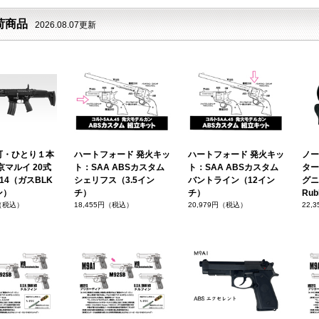
荷商品
2026.08.07更新
可・ひとり１本
ハートフォード 発火キッ
ハートフォード 発火キッ
ノー
京マルイ 20式
ト：SAA ABSカスタム
ト：SAA ABSカスタム
ター
14（ガスBLK
シェリフス（3.5イン
バントライン（12イン
グニ
ン）
チ）
チ）
Rub
円（税込）
18,455円（税込）
20,979円（税込）
22,