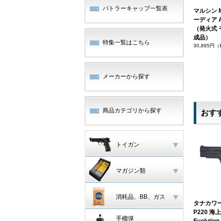
バトラーキャップ一覧表
マルシン M
ーディア 
（発火式 
成品）
特集一覧はこちら
30,895円
メーカーから探す
商品カテゴリから探す
おす
トイガン
マガジン類
消耗品、BB、ガス
タナカワー
P220 
手榴弾