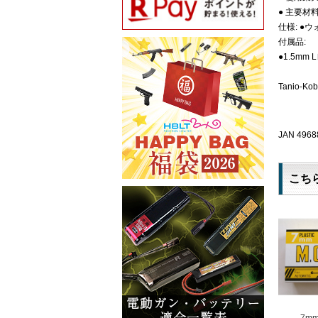
● 主要材
仕様: ●
付属品:
●1.5mm
Tanio-K
JAN 4968
こち
7m