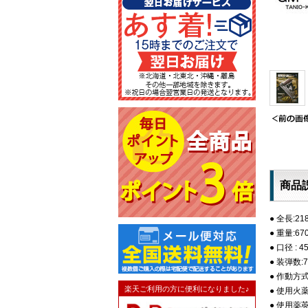
商品
● 全長:21
● 重量:67
● 口径 : 
● 装弾数:
● 作動方
楽天ご利用の方に便利になりました♪
● 使用火薬
● 使用薬