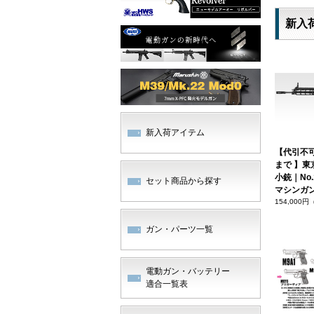
新入
新入荷アイテム
【代引不
まで 】東
小銃｜No.
セット商品から探す
マシンガ
154,000
ガン・パーツ一覧
電動ガン・バッテリー
適合一覧表