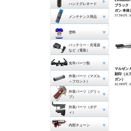
Evoluti
ハンドグレネード
ブラック
ガン 本体
27,591円
メンテナンス用品
塗料
バッテリー・充電器
など（電装）
光学パーツ類
マルゼン 
刻印（エ
外装パーツ（マズル
ガン）
～フロント）
32,495円
外装パーツ（グリッ
プ）
外装パーツ（ボデ
ィ）
内部チューン