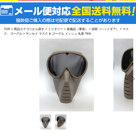
TOP
>
商品カテゴリから探す
>
ミリタリー
>
装備品（軍装）
>
頭部（ヘッドギア）
>
マス
ク、ゴーグル
> サンセイ マスク & ゴーグル メッシュ 丸形 TAN