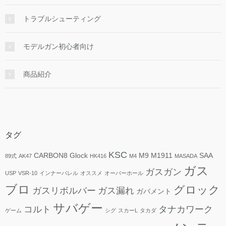
トラブルシューティング
モデルガン初心者向け
商品紹介
タグ
KSC
CARBON8
Glock
M9
M1911
SAA
89式
AK47
HK416
M4
MASADA
ガス
ガスガン
USP
VSR-10
インナーバレル
オススメ
オーバーホール
ブロ
グロック
ガスリボルバー
ガス漏れ
ガバメント
サバゲー
コルト
タナカワーク
ゲーム
シグ
スカーL
タカダ