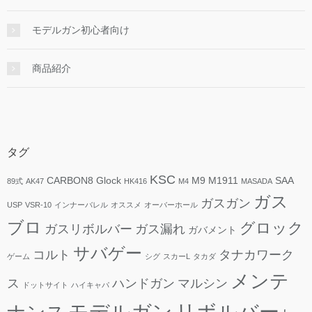
モデルガン初心者向け
商品紹介
タグ
KSC
CARBON8
Glock
M9
M1911
SAA
89式
AK47
HK416
M4
MASADA
ガス
ガスガン
USP
VSR-10
インナーバレル
オススメ
オーバーホール
ブロ
グロック
ガスリボルバー
ガス漏れ
ガバメント
サバゲー
コルト
タナカワーク
ゲーム
シグ
スカーL
タカダ
メンテ
ス
ハンドガン
マルシン
ドットサイト
ハイキャパ
モデルガン
リボルバー