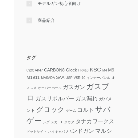
モデルガン初心者向け
商品紹介
タグ
KSC
CARBON8
Glock
M9
89式
AK47
HK416
M4
M1911
SAA
MASADA
USP
VSR-10
インナーバレル
オ
ガスブ
ガスガン
ススメ
オーバーホール
ロ
ガスリボルバー
ガス漏れ
ガバメ
サバ
グロック
コルト
ント
ゲーム
ゲー
タナカワークス
シグ
スカーL
タカダ
ハンドガン
マルシ
ドットサイト
ハイキャパ