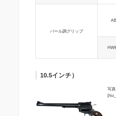
A
パール調グリップ
HW
10.5インチ）
写真
[/su