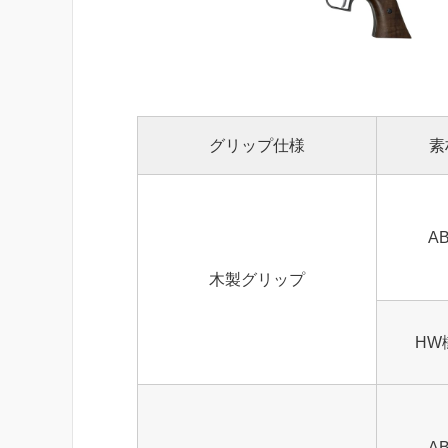
グリップ仕様
素
A
木製グリップ
HW
A