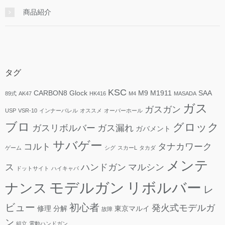
商品紹介
タグ
KSC
CARBON8
Glock
M9
M1911
SAA
89式
AK47
HK416
M4
MASADA
ガス
ガスガン
USP
VSR-10
インナーバレル
オススメ
オーバーホール
ブロ
グロック
ガスリボルバー
ガス漏れ
ガバメント
サバゲー
コルト
タナカワーク
ゲーム
シグ
スカーL
タカダ
メンテ
ス
ハンドガン
マルシン
ドットサイト
ハイキャパ
モデルガン
リボルバー
ナンス
レ
ビュー
初心者
発火式モデルガ
修理
分解
東京マルイ
故障
ン
組立
電動ハンドガン