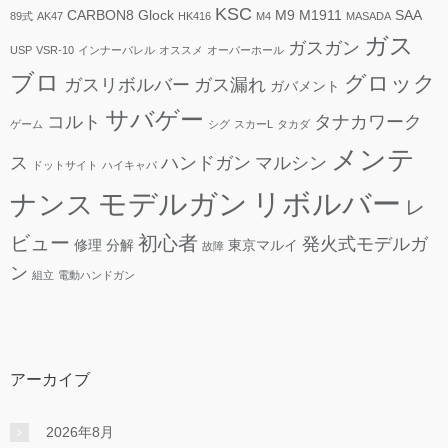
KSC
CARBON8
Glock
M9
M1911
SAA
89式
AK47
HK416
M4
MASADA
ガス
ガスガン
USP
VSR-10
インナーバレル
オススメ
オーバーホール
ブロ
グロック
ガスリボルバー
ガス漏れ
ガバメント
サバゲー
コルト
タナカワーク
ゲーム
シグ
スカーL
タカダ
メンテ
ス
ハンドガン
マルシン
ドットサイト
ハイキャパ
モデルガン
リボルバー
ナンス
レ
ビュー
初心者
発火式モデルガ
修理
分解
東京マルイ
故障
ン
組立
電動ハンドガン
アーカイブ
2026年8月