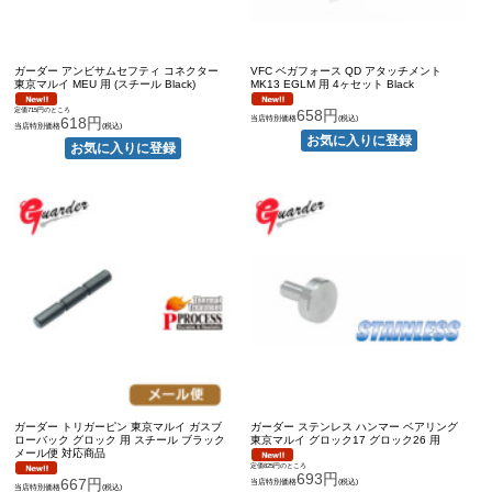
ガーダー アンビサムセフティ コネクター
VFC ベガフォース QD アタッチメント
東京マルイ MEU 用 (スチール Black)
MK13 EGLM 用 4ヶセット Black
定価715円のところ
658円
618円
当店特別価格
(税込)
当店特別価格
(税込)
ガーダー トリガーピン 東京マルイ ガスブ
ガーダー ステンレス ハンマー ベアリング
ローバック グロック 用 スチール ブラック
東京マルイ グロック17 グロック26 用
メール便 対応商品
定価825円のところ
693円
667円
当店特別価格
(税込)
当店特別価格
(税込)