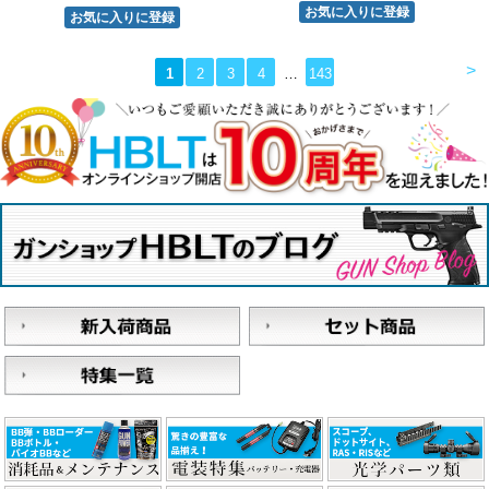
>
1
2
3
4
…
143